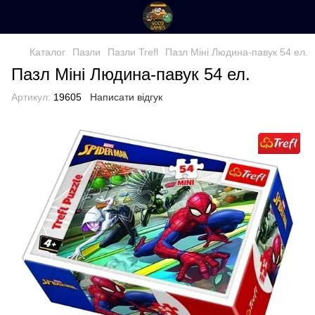
Каталог
Пазли
Пазли Trefl
Пазл Міні Людина-павук 54 ел.
Пазл Міні Людина-павук 54 ел.
Артикул:
19605
Написати відгук