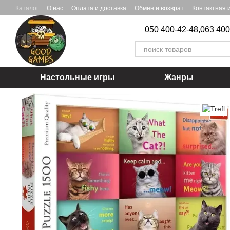
Перейти к основному контенту
Каталог
О нас
Оплата и доставка
Обмен и возврат
Контактная
050 400-42-48,
063 400
Настольные игры
Жанры