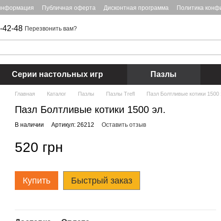
 информация
Публичная оферта
Дисконтная программа
Политика конф
-42-48
Перезвонить вам?
Серии настольных игр
Пазлы
Главная
Каталог
Пазлы
Пазлы Trefl
Пазл Болтливые котики 1500 
Пазл Болтливые котики 1500 эл.
В наличии
Артикул: 26212
Оставить отзыв
520 грн
Купить
Быстрый заказ