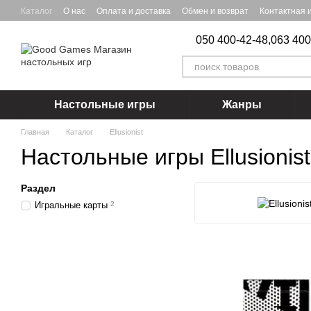
Перейти к основному контенту
Каталог
О нас
Оплата и доставка
Обмен и возврат
Контактная
050 400-42-48,
063 400
Настольные игры
Жанры
Главная
Каталог
Ellusionist
Настольные игры Ellusionist
Раздел
Игральные карты
2