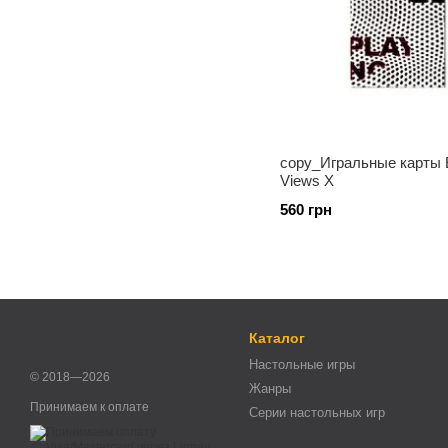
copy_Игральные карты El
Views X
560 грн
Каталог
Настольные игры
© 2018—2026
Жанры
Принимаем к оплате
Серии настольных игр