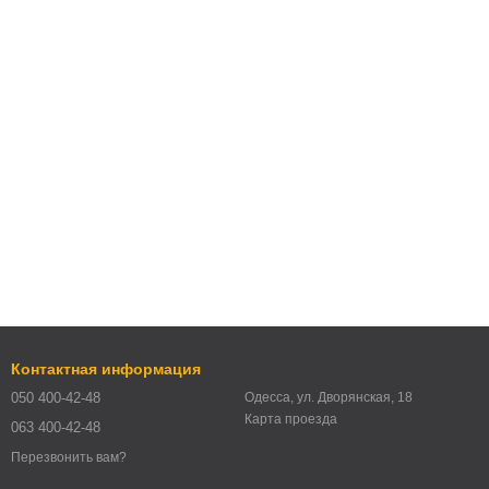
Контактная информация
050 400-42-48
Одесса, ул. Дворянская, 18
Карта проезда
063 400-42-48
Перезвонить вам?