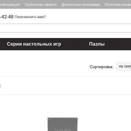
 информация
Публичная оферта
Дисконтная программа
Политика конф
-42-48
Перезвонить вам?
Серии настольных игр
Пазлы
по поп
Сортировка: