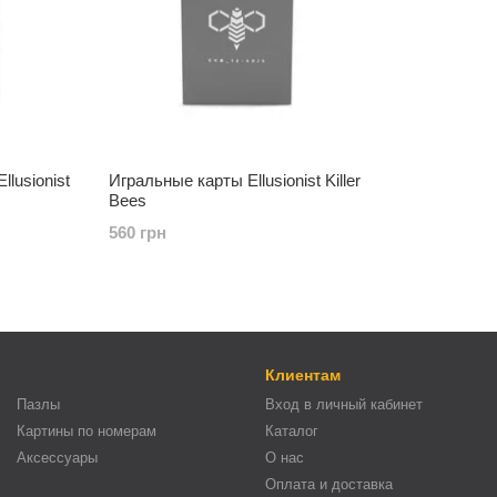
lusionist
Игральные карты Ellusionist Killer
Bees
560 грн
Клиентам
Пазлы
Вход в личный кабинет
Картины по номерам
Каталог
Аксессуары
О нас
Оплата и доставка