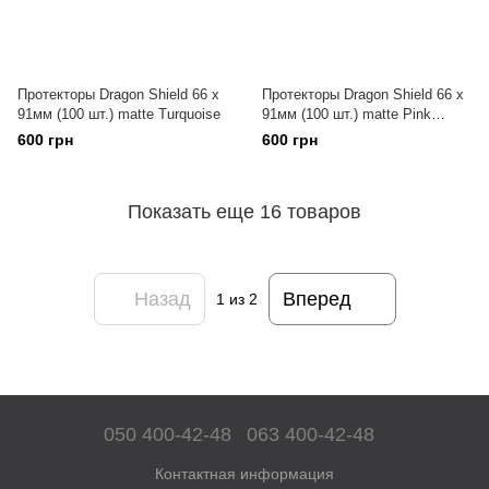
Протекторы Dragon Shield 66 x
Протекторы Dragon Shield 66 x
91мм (100 шт.) matte Turquoise
91мм (100 шт.) matte Pink
Diamond
600 грн
600 грн
Показать еще 16 товаров
Назад
Вперед
1
из 2
050 400-42-48
063 400-42-48
Контактная информация