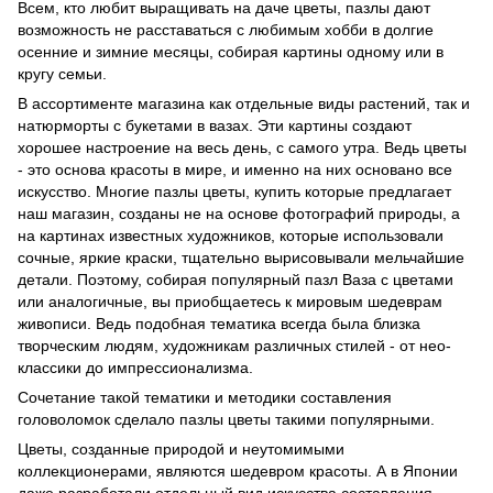
Всем, кто любит выращивать на даче цветы, пазлы дают
возможность не расставаться с любимым хобби в долгие
осенние и зимние месяцы, собирая картины одному или в
кругу семьи.
В ассортименте магазина как отдельные виды растений, так и
натюрморты с букетами в вазах. Эти картины создают
хорошее настроение на весь день, с самого утра. Ведь цветы
- это основа красоты в мире, и именно на них основано все
искусство. Многие пазлы цветы, купить которые предлагает
наш магазин, созданы не на основе фотографий природы, а
на картинах известных художников, которые использовали
сочные, яркие краски, тщательно вырисовывали мельчайшие
детали. Поэтому, собирая популярный пазл Ваза с цветами
или аналогичные, вы приобщаетесь к мировым шедеврам
живописи. Ведь подобная тематика всегда была близка
творческим людям, художникам различных стилей - от нео-
классики до импрессионализма.
Сочетание такой тематики и методики составления
головоломок сделало пазлы цветы такими популярными.
Цветы, созданные природой и неутомимыми
коллекционерами, являются шедевром красоты. А в Японии