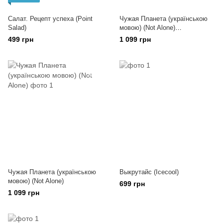
Салат. Рецепт успеха (Point
Чужая Планета (українською
Salad)
мовою) (Not Alone)
(металлическая коробка)
499 грн
1 099 грн
Чужая Планета (українською
Выкрутайс (Icecool)
мовою) (Not Alone)
699 грн
1 099 грн