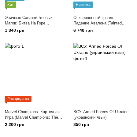
Хит
Новинка
Эпичные Схватки Боевых
Оскверненный Грааль.
Магов: Битва На Горе
Падение Авалона (Tainted
Черепламени
Grail: The Fall Of Avalon)
1 340 грн
6 740 грн
Распродажа
Marvel Champions: Карточная
ВСУ. Armed Forces Of Ukraine
Игра (Marvel Champions: The
(украинский язык)
Card Game)
2 200 грн
850 грн