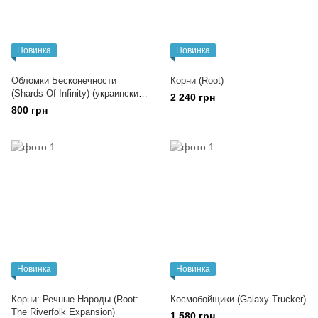
Новинка
Новинка
Обломки Бесконечности
Корни (Root)
(Shards Of Infinity) (украинский
2 240 грн
язык)
800 грн
Новинка
Новинка
Корни: Речные Народы (Root:
Космобойщики (Galaxy Trucker)
The Riverfolk Expansion)
1 580 грн