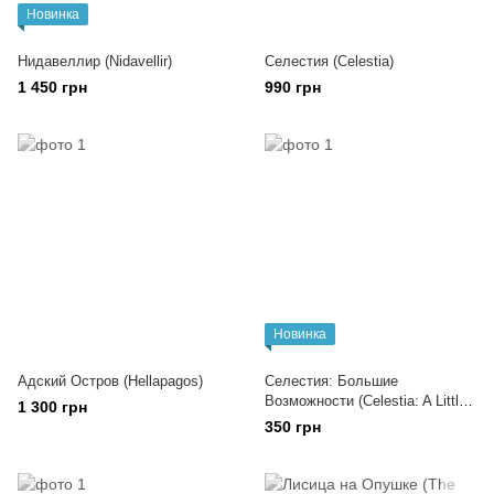
Новинка
Нидавеллир (Nidavellir)
Селестия (Celestia)
1 450 грн
990 грн
Новинка
Адский Остров (Hellapagos)
Селестия: Большие
Возможности (Celestia: A Little
1 300 грн
Help)
350 грн