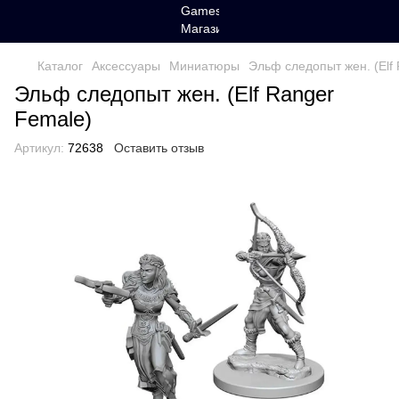
Каталог
Аксессуары
Миниатюры
Эльф следопыт жен. (Elf
Эльф следопыт жен. (Elf Ranger
Female)
Артикул:
72638
Оставить отзыв