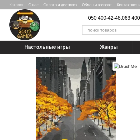
Перейти к основному контенту
Каталог
О нас
Оплата и доставка
Обмен и возврат
Контактная
050 400-42-48,
063 400
Настольные игры
Жанры