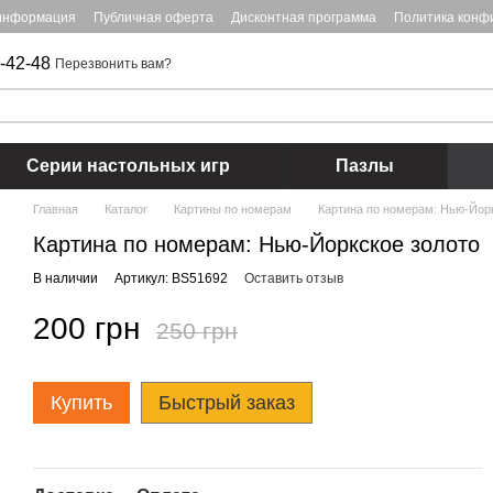
 информация
Публичная оферта
Дисконтная программа
Политика конф
-42-48
Перезвонить вам?
Серии настольных игр
Пазлы
Главная
Каталог
Картины по номерам
Картина по номерам: Нью-Йор
Картина по номерам: Нью-Йоркское золото
В наличии
Артикул: BS51692
Оставить отзыв
200 грн
250 грн
Купить
Быстрый заказ