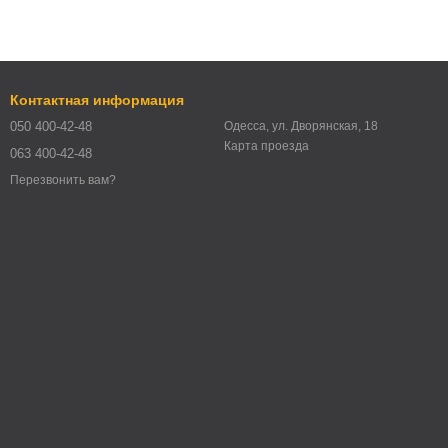
Контактная информация
050 400-42-48
Одесса, ул. Дворянская, 18
Карта проезда
063 400-42-48
Перезвонить вам?