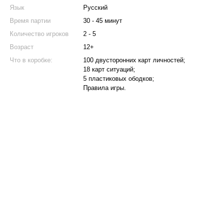
Язык
Русский
Время партии
30 - 45 минут
Количество игроков
2 - 5
Возраст
12+
Что в коробке:
100 двусторонних карт личностей;
18 карт ситуаций;
5 пластиковых ободков;
Правила игры.