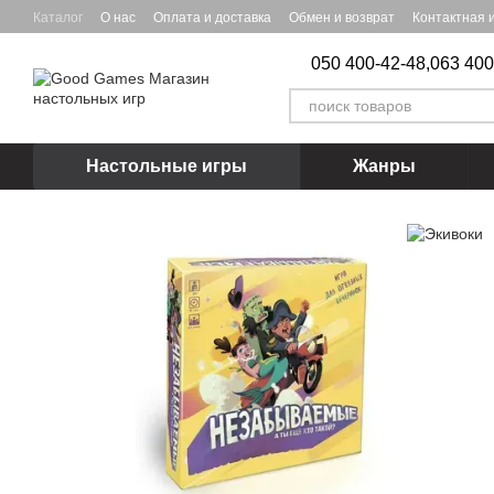
Перейти к основному контенту
Каталог
О нас
Оплата и доставка
Обмен и возврат
Контактная
050 400-42-48,
063 400
Настольные игры
Жанры