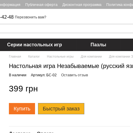
 информация
Публичная оферта
Дисконтная программа
Политика конф
-42-48
Перезвонить вам?
Серии настольных игр
Пазлы
Главная
Каталог
Настольные игры
Для компании
Для компании 
Настольная игра Незабываемые (русский яз
В наличии
Артикул: БС-02
Оставить отзыв
399 грн
Купить
Быстрый заказ