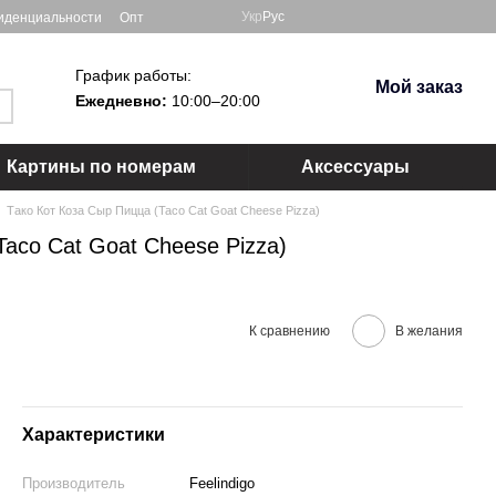
Укр
Рус
иденциальности
Опт
График работы:
Мой заказ
Ежедневно:
10:00–20:00
Картины по номерам
Аксессуары
Тако Кот Коза Сыр Пицца (Taco Cat Goat Cheese Pizza)
Taco Cat Goat Cheese Pizza)
К сравнению
В желания
Характеристики
Производитель
Feelindigo