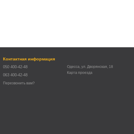
Контактная информация
050 400-42-48
Одесса, ул. Дворянская, 18
Карта проезда
063 400-42-48
Перезвонить вам?