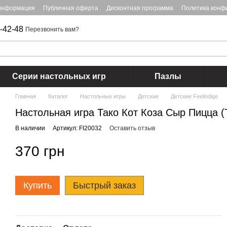
 информация
Публичная оферта
Дисконтная программа
Политика конф
-42-48
Перезвонить вам?
Серии настольных игр
Пазлы
Главная
Каталог
Настольные игры
Детские
Детские Feelindigo
Настольная игра Тако Кот Коза Сыр Пицца (
В наличии
Артикул: FI20032
Оставить отзыв
370 грн
Купить
Быстрый заказ