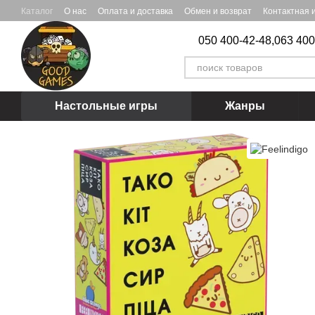
Перейти к основному контенту
Каталог
О нас
Оплата и доставка
Обмен и возврат
Контактная
050 400-42-48,
063 400
Настольные игры
Жанры