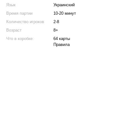
Язык
Украинский
Время партии
10-20 минут
Количество игроков
2-8
Возраст
8+
Что в коробке:
64 карты
Правила