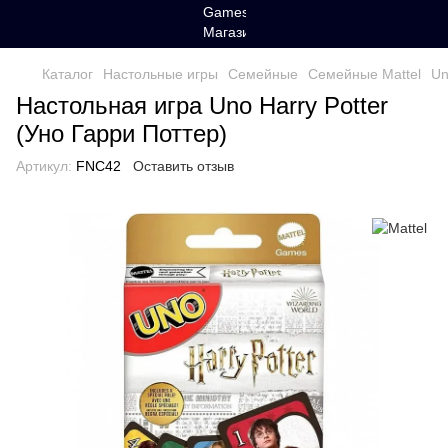
Каталог
Настольные игры
Семейные
Семейные Mattel
Un
Настольная игра Uno Harry Potter
(Уно Гарри Поттер)
Артикул:
FNC42
Оставить отзыв