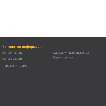
Контактная информация
050 400-42-48
Одесса, ул. Дворянская, 18
Карта проезда
063 400-42-48
Перезвонить вам?