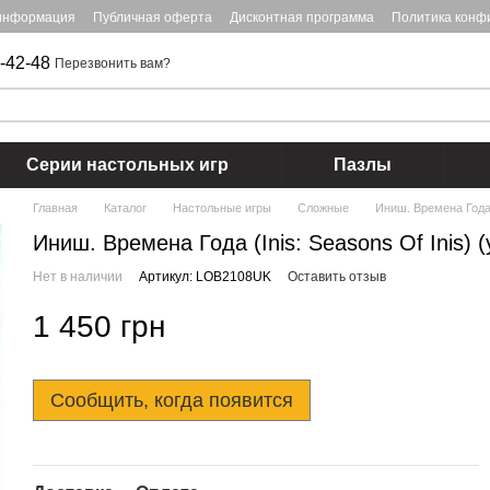
 информация
Публичная оферта
Дисконтная программа
Политика конф
-42-48
Перезвонить вам?
Серии настольных игр
Пазлы
Главная
Каталог
Настольные игры
Сложные
Иниш. Времена Года (
Иниш. Времена Года (Inis: Seasons Of Inis) 
Нет в наличии
Артикул: LOB2108UK
Оставить отзыв
1 450 грн
Сообщить, когда появится