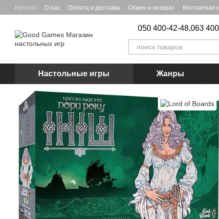
Перейти к основному контенту
Каталог
О нас
Оплата и доставка
Обмен и возврат
Контактная
050 400-42-48,
063 400
Настольные игры
Жанры