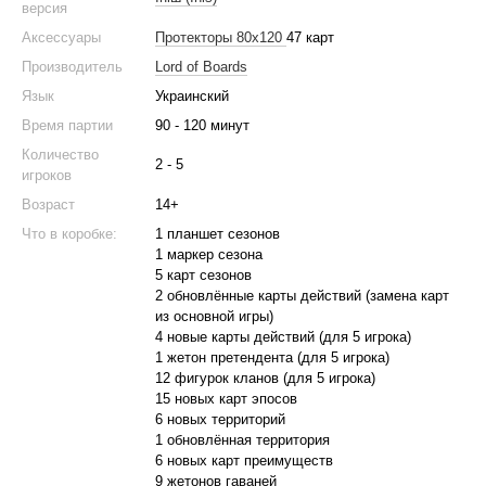
версия
Аксессуары
Протекторы 80x120
47 карт
Производитель
Lord of Boards
Язык
Украинский
Время партии
90 - 120 минут
Количество
2 - 5
игроков
Возраст
14+
Что в коробке:
1 планшет сезонов
1 маркер сезона
5 карт сезонов
2 обновлённые карты действий (замена карт
из основной игры)
4 новые карты действий (для 5 игрока)
1 жетон претендента (для 5 игрока)
12 фигурок кланов (для 5 игрока)
15 новых карт эпосов
6 новых территорий
1 обновлённая территория
6 новых карт преимуществ
9 жетонов гаваней