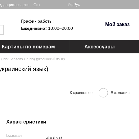
Укр
Рус
иденциальности
Опт
График работы:
Мой заказ
Ежедневно:
10:00–20:00
Картины по номерам
Аксессуары
Inis: Seasons Of Inis) (украинский язык)
(украинский язык)
К сравнению
В желания
Характеристики
Базовая
Ініш (Inis)