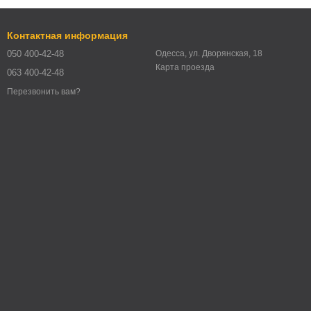
Контактная информация
050 400-42-48
Одесса, ул. Дворянская, 18
Карта проезда
063 400-42-48
Перезвонить вам?