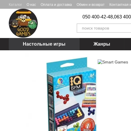
Перейти к основному контенту
Каталог
О нас
Оплата и доставка
Обмен и возврат
Контактная
050 400-42-48,
063 400
Настольные игры
Жанры