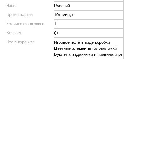
Язык
Русский
Время партии
10+ минут
Количество игроков
1
Возраст
6+
Что в коробке:
Игровое поле в виде коробки
Цветные элементы головоломки
Буклет с заданиями и правила игры