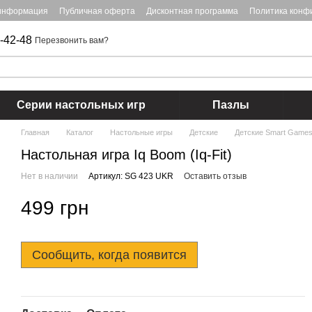
 информация
Публичная оферта
Дисконтная программа
Политика конф
-42-48
Перезвонить вам?
Серии настольных игр
Пазлы
Главная
Каталог
Настольные игры
Детские
Детские Smart Game
Настольная игра Iq Boom (Iq-Fit)
Нет в наличии
Артикул: SG 423 UKR
Оставить отзыв
499 грн
Сообщить, когда появится