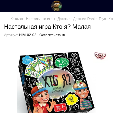
Каталог
Настольные игры
Детские
Детские Danko Toys
Кт
Настольная игра Кто я? Малая
Артикул:
HIM-02-02
Оставить отзыв