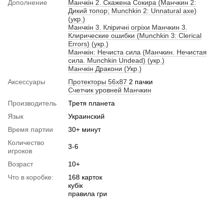
Дополнение
Манчкін 2. Скажена Сокира (Манчкин 2:
Дикий топор; Munchkin 2: Unnatural axe)
(укр.)
Манчкін 3. Кліричні огріхи Манчкин 3.
Клирические ошибки (Munchkin 3: Clerical
Errors) (укр.)
Манчкін: Нечиста сила (Манчкин. Нечистая
сила. Munchkin Undead) (укр.)
Манчкін Дракони (Укр.)
Аксессуары
Протекторы 56х87
2 пачки
Счетчик уровней Манчкин
Производитель
Третя планета
Язык
Украинский
Время партии
30+ минут
Количество
3-6
игроков
Возраст
10+
Что в коробке:
168 карток
кубік
правила гри