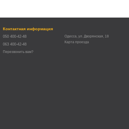
Контактная информация
050 400-42-48
Одесса, ул. Дворянская, 18
Карта проезда
063 400-42-48
Перезвонить вам?