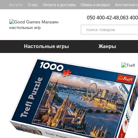
Перейти к основному контенту
Каталог
О нас
Оплата и доставка
Обмен и возврат
Контактная
050 400-42-48,
063 400
Настольные игры
Жанры