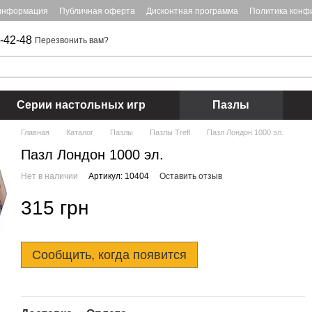
 информация
Публичная оферта
Дисконтная программа
Политика конф
-42-48
Перезвонить вам?
Серии настольных игр
Пазлы
Главная
Каталог
Пазлы
Пазлы Trefl
Пазл Лондон 1000 эл.
Пазл Лондон 1000 эл.
Нет в наличии
Артикул: 10404
Оставить отзыв
315 грн
Сообщить, когда появится