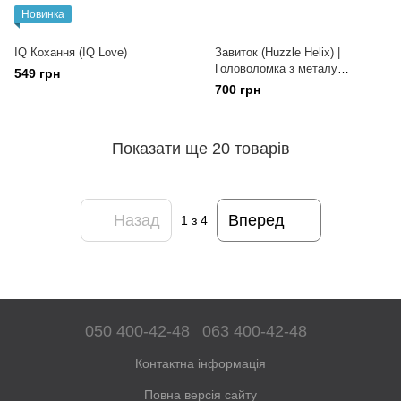
Новинка
IQ Кохання (IQ Love)
Завиток (Huzzle Helix) |
Головоломка з металу
549 грн
(Складність 5)
700 грн
Показати ще 20 товарів
Назад
Вперед
1
з 4
050 400-42-48
063 400-42-48
Контактна інформація
Повна версія сайту