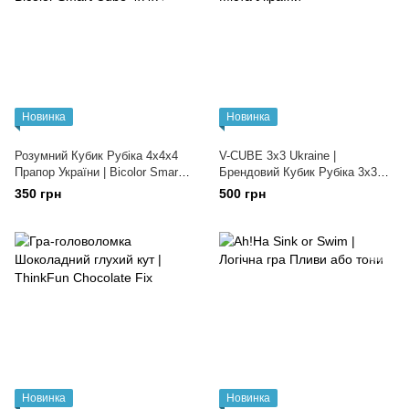
Новинка
Новинка
Розумний Кубик Рубіка 4х4х4
V-CUBE 3х3 Ukraine |
Прапор України | Bicolor Smart
Брендовий Кубик Рубіка 3х3
Cube 4x4x4
Міста України
350 грн
500 грн
Новинка
Новинка