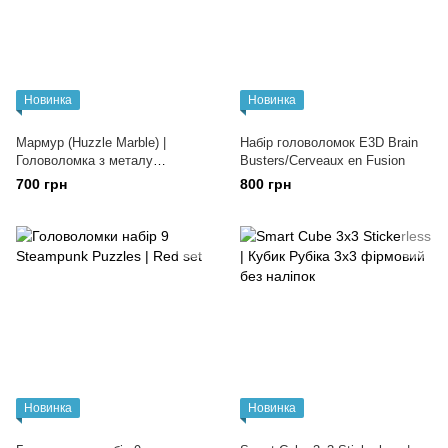
Новинка
Новинка
Мармур (Huzzle Marble) |
Набір головоломок E3D Brain
Головоломка з металу
Busters/Cerveaux en Fusion
(Складність 5)
700 грн
800 грн
Новинка
Новинка