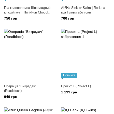
Гра-головоломка Шоколадний
Ah!Ha Sink or Swim | Логічна
глухий кут | ThinkFun Chocolate
гра Пливи або тони
Fix
750 грн
700 грн
Новинка
Операція "Викрадач"
Проєкт L (Project L)
(Roadblock)
1 199 грн
949 грн