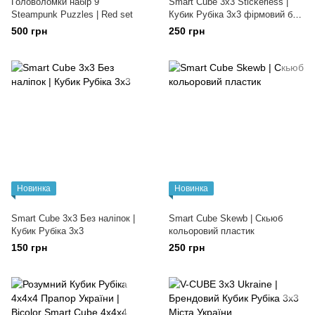
Головоломки набір 9
Smart Cube 3x3 Stickerless |
Steampunk Puzzles | Red set
Кубик Рубіка 3х3 фірмовий без
наліпок
500 грн
250 грн
Новинка
Новинка
Smart Cube 3х3 Без наліпок |
Smart Cube Skewb | Скьюб
Кубик Рубіка 3x3
кольоровий пластик
150 грн
250 грн