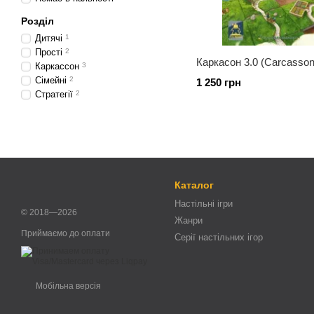
Розділ
Дитячі
1
Прості
2
Каркасон 3.0 (Carcasson
Каркассон
3
Cімейні
2
1 250 грн
Стратегії
2
Каталог
Настільні ігри
© 2018—2026
Жанри
Приймаємо до оплати
Серії настільних ігор
Мобільна версія