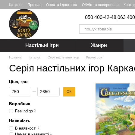
Перейти до основного контенту
Каталог
Про нас
Оплата і доставка
Обмін та повернення
Конта
050 400-42-48,
063 400
Настільні ігри
Жанри
Головна
Каталог
Серії настільних ігор
Каркассон
Серія настільних ігор Карк
Ціна, грн
Від Ціна, грн
До Ціна, грн
ОК
Виробник
Feelindigo
3
Наявність
В наявності
2
Немає в наявності
1