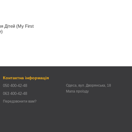
я Дітей (My First
e)
Контактна інформація
050 400-42-48
Одеса, вул. Дворянська, 18
Мапа проїзду
063 400-42-48
Передзвонити вам?