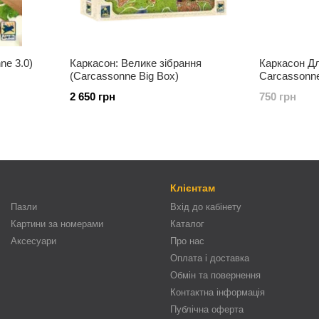
ne 3.0)
Каркасон: Велике зібрання
Каркасон Дл
(Carcassonne Big Box)
Carcassonn
2 650 грн
750 грн
Клієнтам
Пазли
Вхід до кабінету
Картини за номерами
Каталог
Аксесуари
Про нас
Оплата і доставка
Обмін та повернення
Контактна інформація
Публічна оферта