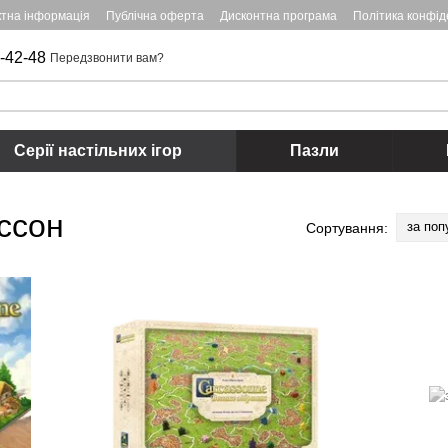
ктна інформація
Публічна оферта
Дисконтна програма
Політика конфід
-42-48
Передзвонити вам?
Серії настільних ігор
Пазли
ассон
за поп
Сортування: