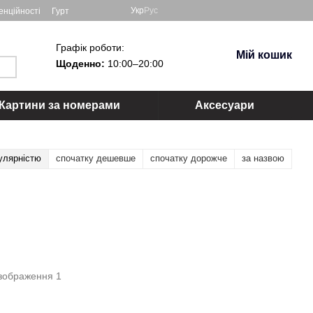
Укр
Рус
енційності
Гурт
Графік роботи:
Мій кошик
Щоденно:
10:00–20:00
Картини за номерами
Аксесуари
улярністю
спочатку дешевше
спочатку дорожче
за назвою