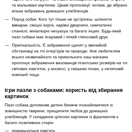
та мальовані картинки. Цікаві пропозиції: колажі, де зібрано
кілька зображень домашніх улюбленців.
Пород собак. Кого тут тільки не зустрінеш: шляхетні
вівчарки, смішні корги, чарівні дворняги, симпатичні
спанієлі, мініатюрні чихуахуа та багато інших. Будь-який
пазл собаки має яскравий і чіткий глянсовий друк.
Оригінальність. Є зображення щенят у звичайній
обстановці на тлі інтер'єрів чи природи. Але любителям
всього незвичайного та прикольного наш магазин
пропонує зображення вихованців гігантських розмірів на тлі
світових пам'яток, у космосі, у смішних позах, у нетиповій
компанії тощо.
Ігри пазли з собаками: користь від збирання
картинок
Пазл собака допоможе дитині ближче познайомитися із
зовнішністю тварини, прищепити любов до домашніх
улюбленців. У складання цілісних картинок із фрагментів є
багато позитивних сторін:
покращується пам'ять;