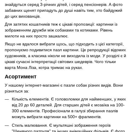
знайдуться серед 3-річних дітей, і серед пенсіонерів. А фото
забавних щенят припадуть до душі навіть тим, хто байдужий
до цих вихованців.
Для затятих кошатників теж є цікаві пропозиції: картинки із
зображенням дружби між собаками та котиками. Рівень
милоти на них просто зашкалює.
Якщо не вдалося вибрати щось, що підходить з цієї категорії,
пропонуємо подивитися пазл картини. Це репродукції відомих
художників, а класика ніколи не виходила із моди. У розділі є й
цікаві сучасні інтерпретації світових шедеврів. Чого тільки
варта Мона Ліза, котра тримає на руках.
Асортимент
У нашому інтернет-магазині є пазли собак різних видів. Вони
різняться за:
Кількість елементів. Є головоломки для найменших, у яких
від 20 до 60 деталей. Для старших дітей є мозаїка на 100-
300 елементів. Професіонали в галузі збирання пазлів
можуть вибрати картинки на 500+ фрагментів.
Стиль малювання. Є мультяшні зображення героїв
"Щенячого патруля" та інших анімаційних фільмів. Є фото