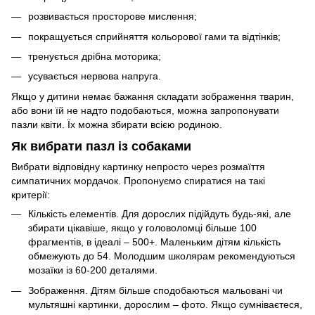
розвивається просторове мислення;
покращується сприйняття кольорової гами та відтінків;
тренується дрібна моторика;
усувається нервова напруга.
Якщо у дитини немає бажання складати зображення тварин,
або вони їй не надто подобаються, можна запропонувати
пазли квіти. Їх можна збирати всією родиною.
Як вибрати пазл із собаками
Вибрати відповідну картинку непросто через розмаїття
симпатичних мордачок. Пропонуємо спиратися на такі
критерії:
Кількість елементів. Для дорослих підійдуть будь-які, але
збирати цікавіше, якщо у головоломці більше 100
фрагментів, в ідеалі – 500+. Маленьким дітям кількість
обмежують до 54. Молодшим школярам рекомендуються
мозаїки із 60-200 деталями.
Зображення. Дітям більше сподобаються мальовані чи
мультяшні картинки, дорослим – фото. Якщо сумніваєтеся,