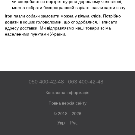
чи сподобається портрет цуценя дорослому чоловікові,
можна вибрати безпрограшний варіант. пазли карти світу.
Ігри пазли собаки замовити можна у кілька кліків. Потрібно
додати в кошик головоломки, що сподобалися, і вписати
адресу доставки. Ми відправляємо наші товари всіма
населеними пунктами України.
050 400-42-48
063 400-42-48
Контактна інформація
Повна версія сайту
© 2018—2026
Укр
Рус