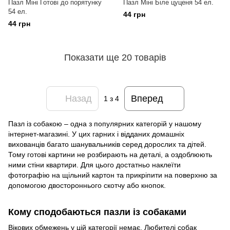
Пазл Міні Готові до порятунку
Пазл Міні Біле цуценя 54 ел.
54 ел.
44 грн
44 грн
Показати ще 20 товарів
Назад
Вперед
1
з 4
Пазл із собакою – одна з популярних категорій у нашому
інтернет-магазині. У цих гарних і відданих домашніх
вихованців багато шанувальників серед дорослих та дітей.
Тому готові картини не розбирають на деталі, а оздоблюють
ними стіни квартири. Для цього достатньо наклеїти
фотографію на щільний картон та прикріпити на поверхню за
допомогою двостороннього скотчу або кнопок.
Кому сподобаються пазли із собаками
Вікових обмежень у цій категорії немає. Любителі собак