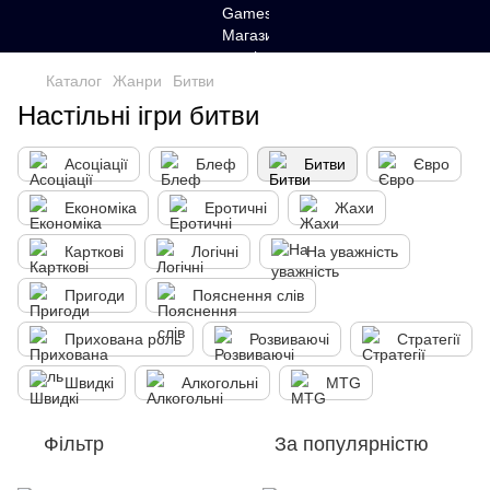
Каталог
Жанри
Битви
Настільні ігри битви
Асоціації
Блеф
Битви
Євро
Економіка
Еротичні
Жахи
Карткові
Логічні
На уважність
Пригоди
Пояснення слів
Прихована роль
Розвиваючі
Стратегії
Швидкі
Алкогольні
MTG
Фільтр
За популярністю