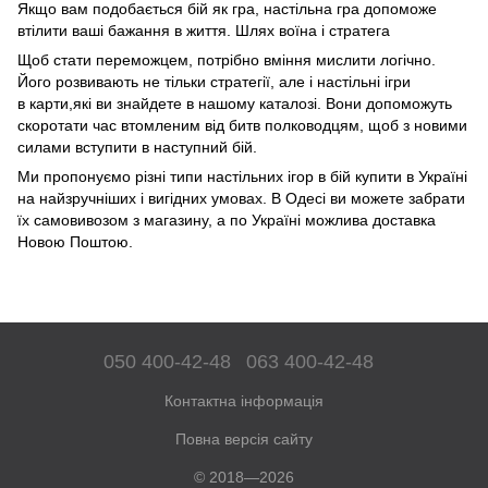
Якщо вам подобається бій як гра, настільна гра допоможе
втілити ваші бажання в життя. Шлях воїна і стратега
Щоб стати переможцем, потрібно вміння мислити логічно.
Його розвивають не тільки стратегії, але і настільні ігри
в карти,які ви знайдете в нашому каталозі. Вони допоможуть
скоротати час втомленим від битв полководцям, щоб з новими
силами вступити в наступний бій.
Ми пропонуємо різні типи настільних ігор в бій купити в Україні
на найзручніших і вигідних умовах. В Одесі ви можете забрати
їх самовивозом з магазину, а по Україні можлива доставка
Новою Поштою.
050 400-42-48
063 400-42-48
Контактна інформація
Повна версія сайту
© 2018—2026