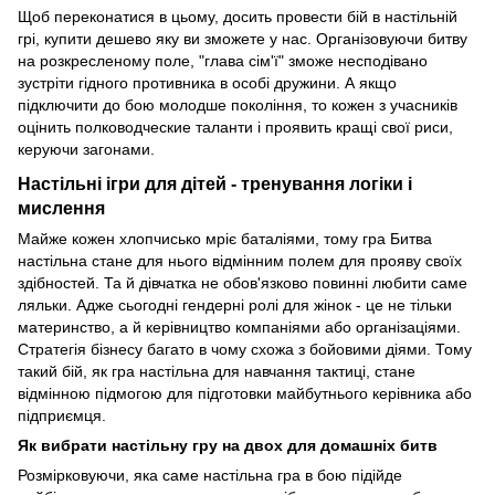
Щоб переконатися в цьому, досить провести бій в настільній
грі, купити дешево яку ви зможете у нас. Організовуючи битву
на розкресленому поле, "глава сім'ї" зможе несподівано
зустріти гідного противника в особі дружини. А якщо
підключити до бою молодше покоління, то кожен з учасників
оцінить полководческие таланти і проявить кращі свої риси,
керуючи загонами.
Настільні ігри для дітей - тренування логіки і
мислення
Майже кожен хлопчисько мріє баталіями, тому гра Битва
настільна стане для нього відмінним полем для прояву своїх
здібностей. Та й дівчатка не обов'язково повинні любити саме
ляльки. Адже сьогодні гендерні ролі для жінок - це не тільки
материнство, а й керівництво компаніями або організаціями.
Стратегія бізнесу багато в чому схожа з бойовими діями. Тому
такий бій, як гра настільна для навчання тактиці, стане
відмінною підмогою для підготовки майбутнього керівника або
підприємця.
Як вибрати настільну гру на двох для домашніх битв
Розмірковуючи, яка саме настільна гра в бою підійде