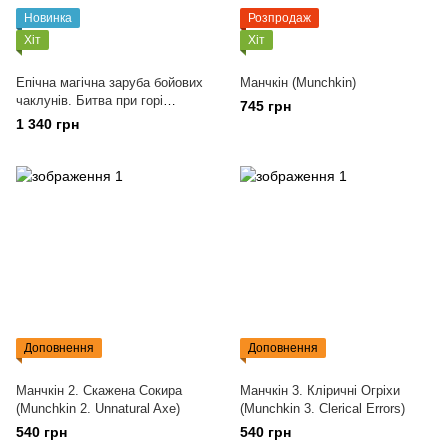
Новинка
Розпродаж
Хіт
Хіт
Епічна магічна заруба бойових
Манчкін (Munchkin)
чаклунів. Битва при горі
745 грн
Череповерла
1 340 грн
Доповнення
Доповнення
Манчкін 2. Скажена Сокира
Манчкін 3. Кліричні Огріхи
(Munchkin 2. Unnatural Axe)
(Munchkin 3. Clerical Errors)
540 грн
540 грн