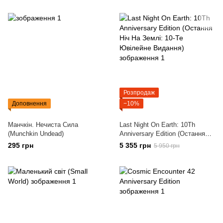
Розпродаж
Доповнення
−10%
Манчкін. Нечиста Сила
Last Night On Earth: 10Th
(Munchkin Undead)
Anniversary Edition (Остання
Ніч На Землі: 10-Те Ювілейне
295 грн
5 355 грн
5 950 грн
Видання)