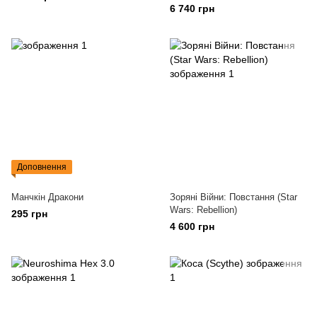
Of Avalon)
6 740 грн
Доповнення
Манчкін Дракони
Зоряні Війни: Повстання (Star
Wars: Rebellion)
295 грн
4 600 грн