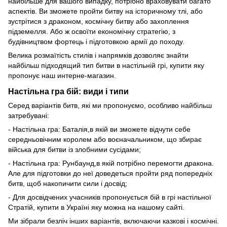
найбільше для вашого випадку, потрібно враховувати багато
аспектів. Ви зможете пройти битву на історичному тлі, або
зустрітися з драконом, космічну битву або захоплення
підземелля. Або ж освоїти економічну стратегію, з
будівництвом фортець і підготовкою армії до походу.
Велика розмаїтість стилів і напрямків дозволяє знайти
найбільш підходящий тип битви в настільній грі, купити яку
пропонує наш интерне-магазин.
Настільна гра бій: види і типи
Серед варіантів битв, які ми пропонуємо, особливо найбільш
затребувані:
- Настільна гра: Баталія,в якій ви зможете відчути себе
середньовічним королем або воєначальником, що збирає
війська для битви із злобними сусідами;
- Настільна гра: Рунбаунд,в якій потрібно перемогти дракона.
Але для підготовки до неї доведеться пройти ряд попередніх
битв, щоб накопичити сили і досвід;
- Для досвідчених учасників пропонується бій в грі настільної
Стратій, купити в Україні яку можна на нашому сайті.
Ми зібрали безліч інших варіантів, включаючи казкові і космічні.