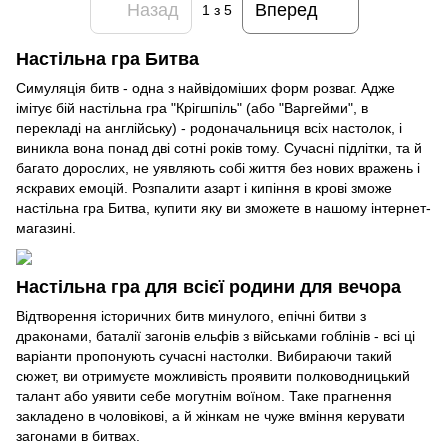
Назад
Вперед
1
з 5
Настільна гра Битва
Симуляція битв - одна з найвідоміших форм розваг. Адже
імітує бій настільна гра "Крігшпіль" (або "Варгейми", в
перекладі на англійську) - родоначальниця всіх настолок, і
виникла вона понад дві сотні років тому. Сучасні підлітки, та й
багато дорослих, не уявляють собі життя без нових вражень і
яскравих емоцій. Розпалити азарт і кипіння в крові зможе
настільна гра Битва, купити яку ви зможете в нашому інтернет-
магазині.
Настільна гра для всієї родини для вечора
Відтворення історичних битв минулого, епічні битви з
драконами, баталії загонів ельфів з військами гоблінів - всі ці
варіанти пропонують сучасні настолки. Вибираючи такий
сюжет, ви отримуєте можливість проявити полководницький
талант або уявити себе могутнім воїном. Таке прагнення
закладено в чоловікові, а й жінкам не чуже вміння керувати
загонами в битвах.