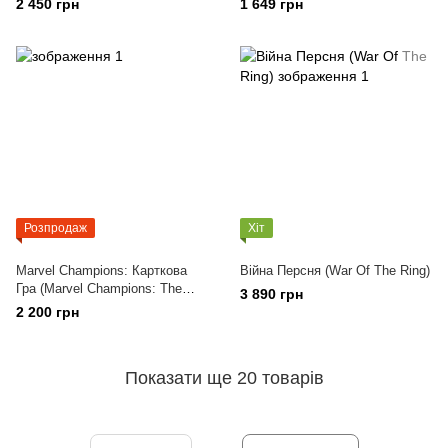
2 450 грн
1 649 грн
Розпродаж
Хіт
Marvel Champions: Карткова
Війна Персня (War Of The Ring)
Гра (Marvel Champions: The
3 890 грн
Card Game)
2 200 грн
Показати ще 20 товарів