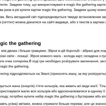
гію. Завдяки тому, що використовувані в magic the gathering карти
два рази в рік купити картки magic the gathering. Завдяки цьому кожн
нова. Весь вигаданий світ підпорядковується твердо встановленим за
в (сеттінг) можна дізнатися на сайті видавця, або з текстів а картках
ic the gathering
ій між двома і більше гравцями. Зброя в цій боротьбі - зібрані для ma
ь різні світи - локації. Зброя кожного мага - колода карт, складена з
рати очки соперніка.В ході гри необхідно розігрувати заклинання, за
magic the gathering.
thering підрозділяються на Землі (приносять ману, за яку розігрують
ється мана (енергія) п'яти кольорів, яка живить всі види магії. Тіль
користовувати магію всіх кольорів або вдосконалюватися в одному її
оду, потрібно купити набір magic the gathering з бустерами або кіль
авіть усіма) квітами, можна отримати більше переваг, але це значно