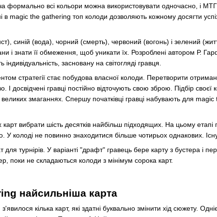
ча формально всі кольори можна використовувати одночасно, і МТГ ка
ні в magic the gathering топ колоди дозволяють кожному досягти успі
ист), синій (вода), чорний (смерть), червоний (вогонь) і зелений (жи
ни і знати її обмеження, щоб уникати їх. Розроблені автором Р. Га
 індивідуальність, засновану на світогляді гравця.
том стратегії стає побудова власної колоди. Перетворити отримани
. І досвідчені гравці постійно відточують свою зброю. Підбір своєї к
еликих змаганнях. Спершу початківці гравці набувають для magic t
х карт вибрати шість десятків найбільш підходящих. На цьому етапі п
го. У колоді не повинно знаходитися більше чотирьох однакових. Існ
для турнірів. У варіанті "драфт" гравець бере карту з бустера і пере
ер, поки не складаються колоди з мінімум сорока карт.
ring найсильніша карта
й з'явилося кілька карт, які здатні буквально змінити хід сюжету. Одн