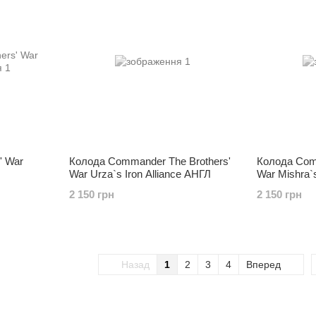
' War
Колода Commander The Brothers'
Колода Comm
War Urza`s Iron Alliance АНГЛ
War Mishra`
АНГЛ
2 150 грн
2 150 грн
Назад
1
2
3
4
Вперед