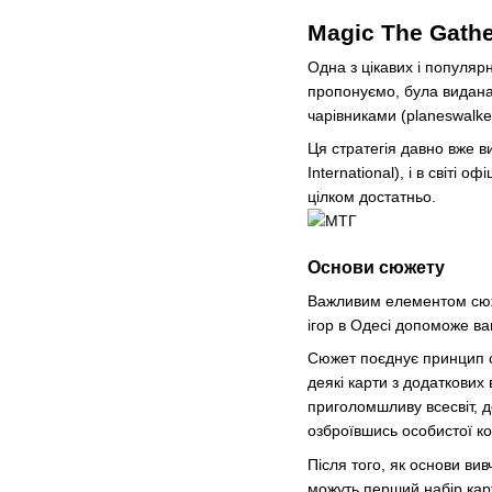
Magic The Gathe
Одна з цікавих і популярн
пропонуємо, була видана 
чарівниками (planeswalke
Ця стратегія давно вже в
International), і в світі
цілком достатньо.
Основи сюжету
Важливим елементом сюжет
ігор в Одесі допоможе ва
Сюжет поєднує принцип ст
деякі карти з додаткових 
приголомшливу всесвіт, до
озброївшись особистої к
Після того, як основи вив
можуть перший набір карт