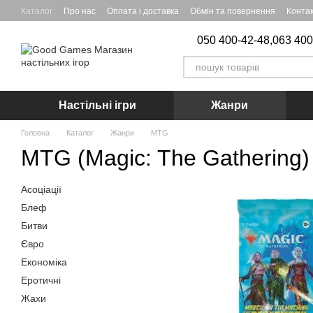
Перейти до основного контенту
Каталог
Про нас
Оплата і доставка
Обмін та повернення
Конта
050 400-42-48,
063 400
Настільні ігри
Жанри
Головна
Каталог
Жанри
MTG
MTG (Magic: The Gathering)
Асоціації
Блеф
Битви
Євро
Економіка
Еротичні
Жахи