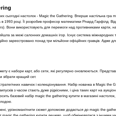
ring
их сьогодні настолок - Magic the Gathering. Вперше настільна гра ma
в 1993 році. Її розробив професор математики Річард Гарфілд. Від
rs). Вони використовують для перемоги над противниками карти, на 
ийшла за межі салонних домашніх ігор. Існує система міжнародних т
 офіційно зареєстровано понад три мільйони офіційних гравців. Адже д
у є набори карт, або сети, які регулярно оновлюються. Представля
м зібрати кращий сет.
ратегічних навичок і колекціонування. Набір новачка в Magic the G
випусків з часом стають дуже рідкісними, і ціна таких карт на аукці
сить базовий набір magic the gathering купити в магазині настолок, 
олодою.
чені, урізноманітнити сюжет допоможе додається до magic the gatheri
 magic the gathering купити дешево, щоб обмінюватися з іншими уча