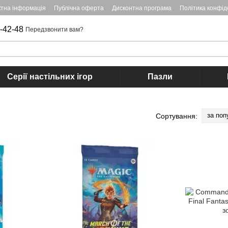
ктна інформація
Публічна оферта
Дисконтна програма
Політика конфід
-42-48
Передзвонити вам?
Серії настільних ігор
Пазли
за поп
Сортування: