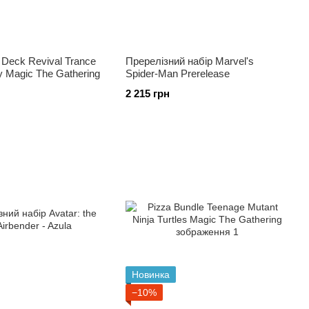
Deck Revival Trance
Пререлізний набір Marvel's
y Magic The Gathering
Spider-Man Prerelease
2 215 грн
Новинка
−10%