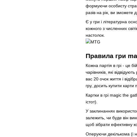
формуючи особисту страте
разів на рік, ви зможете 
Є у гри і літературна ос
кожного з численних світі
настолок.
Правила гри mag
Кожна партія в грі - це б
чарівників, які відвідуют
вас 20 очок життя і відіб
гру, досить купити карти 
Картки в грі magic the ga
істот).
У заклинаннях використову
залежить, чи буде він ви
щоб зібрати ефективну кол
Оперуючи декількома (і н