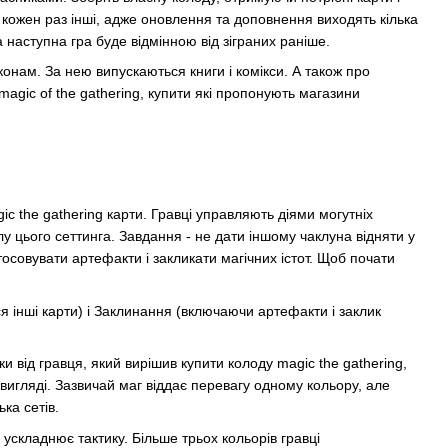
 кожен раз інші, адже оновлення та доповнення виходять кілька
а наступна гра буде відмінною від зіграних раніше.
конам. За нею випускаються книги і комікси. А також про
 magic of the gathering, купити які пропонують магазини
gic the gathering карти. Гравці управляють діями могутніх
 пулу цього сеттинга. Завдання - не дати іншому чаклуна відняти у
стосовувати артефакти і закликати магічних істот. Щоб почати
ся інші карти) і Заклинання (включаючи артефакти і заклик
ки від гравця, який вирішив купити колоду magic the gathering,
 вигляді. Зазвичай маг віддає перевагу одному кольору, але
ка сетів.
 ускладнює тактику. Більше трьох кольорів гравці