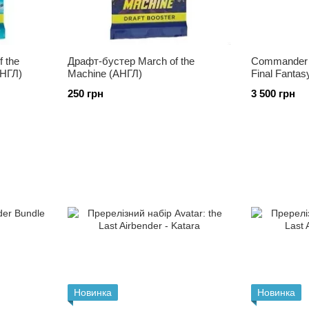
f the
Драфт-бустер March of the
Commander 
АНГЛ)
Machine (АНГЛ)
Final Fantas
250 грн
3 500 грн
Новинка
Новинка