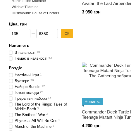
March of the Machine
Avatar: the Last Airbende
Wilds of Eldraine
3 950 грн
Duskmourn: House of Horrors
Ціна, грн
Від Ціна, грн
До Ціна, грн
ОК
Наявність
В наявності
10
Немає в наявності
62
Розділ
Настільні ігри
1
Бустери
20
Набори Bundle
12
Готові колоди
25
Пререлізні набори
15
Новинка
The Lord of the Rings: Tales of
Middle-Earth
3
Commander Deck Turtle
The Brothers' War
4
Teenage Mutant Ninja Tur
Phyrexia: All Will Be One
2
The Gathering
4 200 грн
March of the Machine
7