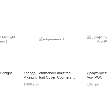
idnight
Колода Commander Innistrad
Драфт-бусте
Midnight Hunt Coven Counters
Vow РОС
АНГЛ
1 400 грн
135 грн