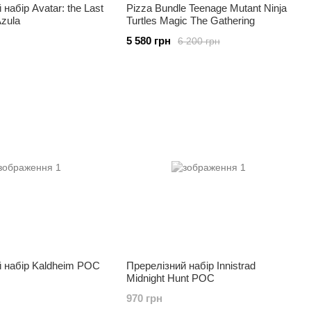
набір Avatar: the Last
Pizza Bundle Teenage Mutant Ninja
Azula
Turtles Magic The Gathering
5 580 грн
6 200 грн
 набір Kaldheim РОС
Пререлізний набір Innistrad
Midnight Hunt РОС
970 грн