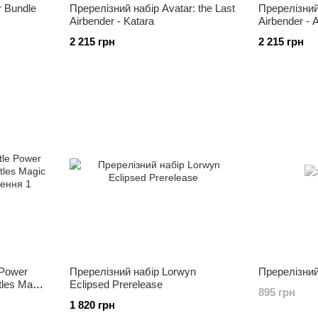
r Bundle
Пререлізний набір Avatar: the Last
Пререлізний 
Airbender - Katara
Airbender - 
2 215 грн
2 215 грн
 Power
Пререлізний набір Lorwyn
Пререлізний
tles Magic
Eclipsed Prerelease
895 грн
1 820 грн