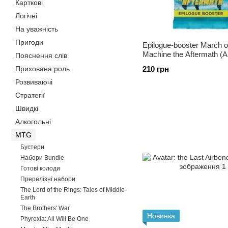
Карткові
Логічні
На уважність
Пригоди
Epilogue-booster March o
Machine the Aftermath (
Пояснення слів
Прихована роль
210 грн
Розвиваючі
Стратегії
Швидкі
Алкогольні
MTG
Бустери
Набори Bundle
Готові колоди
Пререлізні набори
The Lord of the Rings: Tales of Middle-
Earth
The Brothers' War
Новинка
Phyrexia: All Will Be One