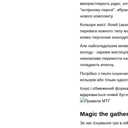
використовують рідко, хо
"колірному пирозі". зібра
нового комплекту.
Кольори магії: білий (зах
переваги кожного типу ма
кожен персонаж знаходить
Але найскладнішим момен
колоду - окреме мистецтво
неможливо перемогти на в
складають власну.
Потрібно з тисяч існуючи
кольорів або тільки одно
Існує і обмежений формат 
відкривається новий буст
Magic the gathe
За час існування гри в ні