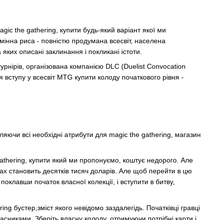
gic the gathering, купити будь-який варіант якої ми
мінна риса - повністю продумана всесвіт, населена
яких описані заклинання і покликані істоти.
урнірів, організована компанією DLC (Duelist Convocation
ля вступу у всесвіт MTG купити колоду початкового рівня -
ючи всі необхідні атрибути для magic the gathering, магазин
athering, купити який ми пропонуємо, коштує недорого. Але
онах становить десятків тисяч доларів. Але щоб перейти в цю
поклавши початок власної колекції, і вступити в битву,
ng бустер,зміст якого невідомо заздалегідь. Початківці гравці
сниками. Зберіть власну колоду, отримуючи потрібні карти і