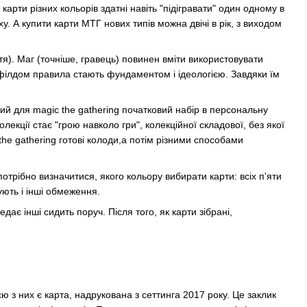
рти різних кольорів здатні навіть "підігравати" один одному в
ху. А купити карти МТГ нових типів можна двічі в рік, з виходом
ття). Маг (точніше, гравець) повинен вміти використовувати
рфілдом правила стають фундаментом і ідеологією. Завдяки їм
й для magic the gathering початковий набір в персональну
олекції стає "грою навколо гри", колекційної складової, без якої
he gathering готові колоди,а потім різними способами
отрібно визначитися, якого кольору вибирати карти: всіх п'яти
ують і інші обмеження.
дає інші сидить поруч. Після того, як карти зібрані,
ією з них є карта, надрукована з сеттинга 2017 року. Це заклик