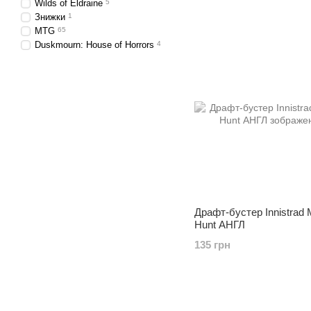
Wilds of Eldraine
5
Знижки
1
MTG
65
Duskmourn: House of Horrors
4
Драфт-бустер Innistrad M
Hunt АНГЛ
135 грн