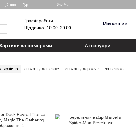
Укр
Рус
енційності
Гурт
Графік роботи:
Мій кошик
Щоденно:
10:00–20:00
Картини за номерами
Аксесуари
улярністю
спочатку дешевше
спочатку дорожче
за назвою