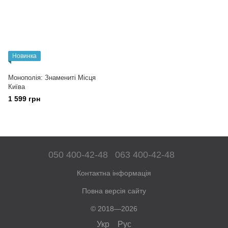
Новинка
Монополія: Знамениті Місця
Київа
1 599 грн
050 400-42-48
063 400-42-48
Контактна інформація
Повна версія сайту
© 2018—2026
Укр
Рус