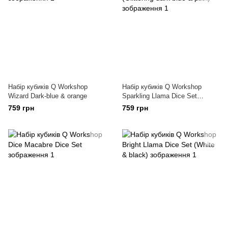
Набiр кубикiв Q Workshop
Набір кубиків Q Workshop
Wizard Dark-blue & orange
Sparkling Llama Dice Set
(Glittering dark blue & pink)
759 грн
759 грн