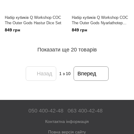
Набір кубиків Q Workshop COC
Набір кубиків Q Workshop COC
The Outer Gods Hastur Dice Set
The Outer Gods Nyarlathotep
Dice Set
849 грн
849 грн
Показати ще 20 товарів
Назад
Вперед
1
з 10
050 400-42-48
063 400-42-48
Контактна інформація
Повна версія сайту