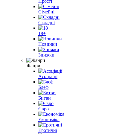
Прості
Cімейні
Складні
18+
Новинки
Знижки
Жанри
Асоціації
Блеф
Битви
Євро
Економіка
Еротичні