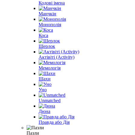
Кодові імена
Манчкін
Монополія
Коса
Шерлок
Актівіті (Activity)
Мемологія
Шахи
Уно
Unmatched
Дюна
Правда або Дія
Пазли