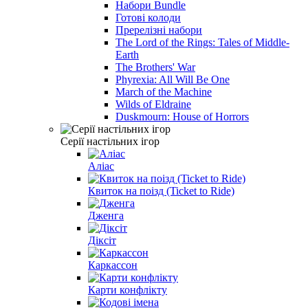
Набори Bundle
Готові колоди
Пререлізні набори
The Lord of the Rings: Tales of Middle-
Earth
The Brothers' War
Phyrexia: All Will Be One
March of the Machine
Wilds of Eldraine
Duskmourn: House of Horrors
Серії настільних ігор
Аліас
Квиток на поізд (Ticket to Ride)
Дженга
Діксіт
Каркассон
Карти конфлікту