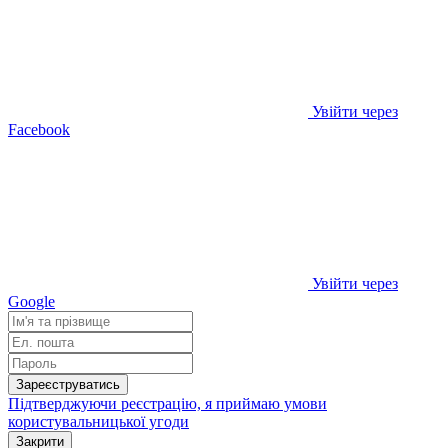
Увійти через
Facebook
Увійти через
Google
Зареєструватись
Підтверджуючи реєстрацію, я приймаю умови
користувальницької угоди
Закрити