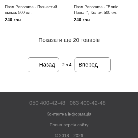
Пазл Panorama - Пухнастий
Пазл Panorama - "Елвіс
екіпаж 500 ел.
Преслі", Колаж 500 ел.
240 грн
240 грн
Показати ще 20 товарів
Назад
Вперед
2
з 4
050 400-42-48
063 400-42-48
Контактна інформація
Повна версія сайту
© 2018—2026