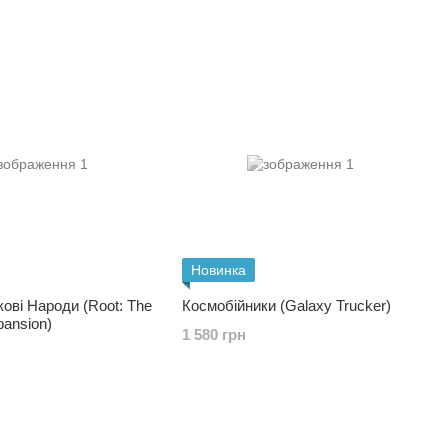
Новинка
кові Народи (Root: The
Космобійники (Galaxy Trucker)
pansion)
1 580 грн