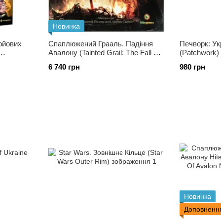
Новинка
бойових
Спаплюжений Грааль. Падіння
Печворк: У
Авалону (Tainted Grail: The Fall Of
(Patchwork)
Avalon)
6 740 грн
980 грн
Новинка
Доповненн