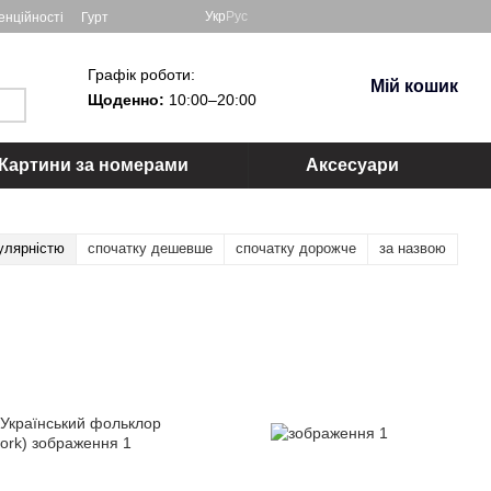
Укр
Рус
енційності
Гурт
Графік роботи:
Мій кошик
Щоденно:
10:00–20:00
Картини за номерами
Аксесуари
улярністю
спочатку дешевше
спочатку дорожче
за назвою