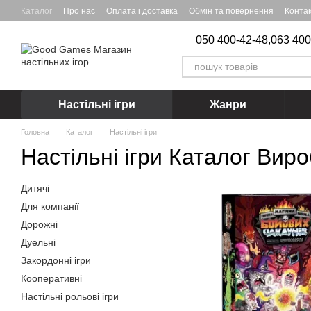
Перейти до основного контенту
Каталог
Про нас
Оплата і доставка
Обмін та повернення
Конта
050 400-42-48,
063 400
Настільні ігри
Жанри
Головна
Каталог
Настільні ігри
Настільні ігри Каталог Вир
Дитячі
Для компанії
Дорожні
Дуельні
Закордонні iгри
Кооперативні
Настільні рольові ігри