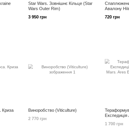
kraine
Star Wars. Зовнішнє Кільце (Star
Спаплюжени
Wars Outer Rim)
Авалону Ніїв
Fall Of Aval
3 950 грн
720 грн
 Криза
Виноробство (Viticulture)
Тераформув
Експедиція 
2 770 грн
Mars. Ares E
1 700 грн