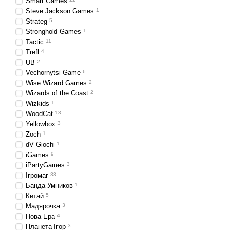
Smart Games
Steve Jackson Games
1
Strateg
5
Stronghold Games
1
Tactic
11
Trefl
4
UB
2
Vechornytsi Game
6
Wise Wizard Games
2
Wizards of the Coast
2
Wizkids
1
WoodCat
13
Yellowbox
3
Zoch
1
dV Giochi
1
iGames
9
iPartyGames
3
Ігромаг
33
Банда Умников
1
Китай
5
Мадярочка
3
Нова Ера
4
Планета Ігор
3