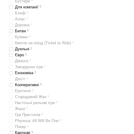
Бустери
0
Для компанії
5
Блеф
0
Аліас
0
Дорожні
0
Битви
5
Кубики
0
Квиток на поізд (Ticket to Ride)
0
Дуельні
2
Євро
5
Дженга
0
Закордонні iгри
0
Економіка
2
Діксіт
0
Кооперативні
3
Еротичні
0
Стародавній Жах
0
Настільні рольові ігри
0
Жахи
0
Гра Престолів
0
Phyrexia: All Will Be One
0
Покер
0
Карткові
5