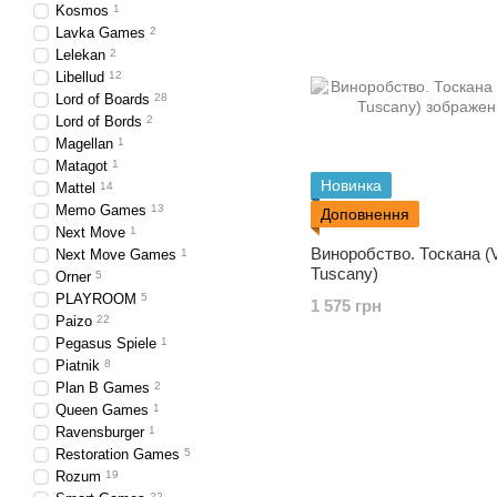
Kosmos
1
Lavka Games
2
Lelekan
2
Libellud
12
Lord of Boards
28
Lord of Bords
2
Magellan
1
Matagot
1
Новинка
Mattel
14
Memo Games
13
Доповнення
Next Move
1
Виноробство. Тоскана (Vi
Next Move Games
1
Tuscany)
Orner
5
PLAYROOM
5
1 575 грн
Paizo
22
Pegasus Spiele
1
Piatnik
8
Plan B Games
2
Queen Games
1
Ravensburger
1
Restoration Games
5
Rozum
19
22