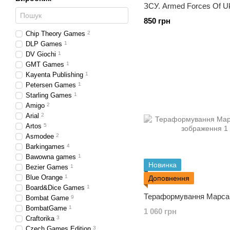
ЗСУ. Armed Forces Of U
850 грн
Chip Theory Games
2
DLP Games
1
DV Giochi
1
GMT Games
1
Kayenta Publishing
1
Petersen Games
1
Starling Games
1
Amigo
2
Arial
2
Artos
5
Asmodee
2
Barkingames
4
Bawowna games
1
Новинка
Bezier Games
1
Blue Orange
1
Доповнення
Board&Dice Games
1
Тераформування Марса.
Bombat Game
9
BombatGame
1
1 060 грн
Craftorika
3
Czech Games Edition
3