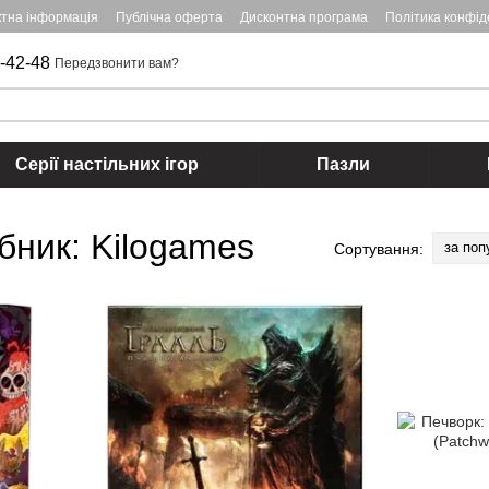
ктна інформація
Публічна оферта
Дисконтна програма
Політика конфід
-42-48
Передзвонити вам?
Серії настільних ігор
Пазли
обник: Kilogames
за поп
Сортування: