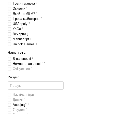
Третя планета
8
Экивоки
1
Який ти МЕМ?
1
Ігрова майстерня
2
USAopoly
5
YaGo
2
Вечорниці
1
Manuscript
5
Unlock Games
3
Наявність
В наявності
7
Немає в наявності
10
Очікується
0
Розділ
Настільні ігри
0
Дитячі
0
Асоціації
1
7 чудес
0