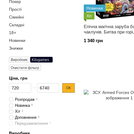
Покер
Новинка
Прості
Хіт
Cімейні
Складні
Епічна магічна заруба 
чаклунів. Битва при горі
18+
Череповерла
Новинки
1 340 грн
Знижки
Виробник:
Kilogames
Очистити фільтр
Ціна, грн
Від Ціна, грн
До Ціна, грн
ОК
Розпродаж
1
Новинка
9
Хіт
1
Доповнення
3
Передзамовлення
0
Виробник