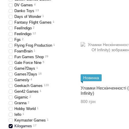
DV Games
4
Danko Toys
13
Days of Wonder
1
Fantasy Flight Games
1
FeelIndigo
2
Feelindigo
12
Fgs
2
Flying Frog Production
1
FoamBrain
1
Fun Games Shop
29
Gale Force Nine
5
Game7Days
1
Games7Days
16
Новинка
Gamesly
4
Geekach Games
120
Уламки Нескінченності 
Gen42 Games
1
Infinity)
Gigamic
2
800 грн
Granna
2
Hobby World
1
Iello
1
Keymaster Games
1
Kilogames
17