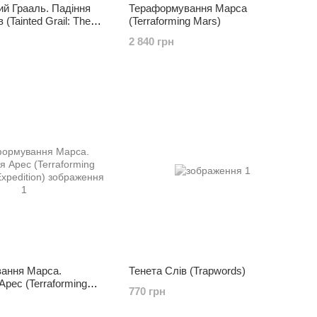
й Грааль. Падіння
Тераформування Марса
 (Tainted Grail: The
(Terraforming Mars)
on. Niamh)
2 840 грн
ання Марса.
Тенета Слів (Trapwords)
Арес (Terraforming
770 грн
xpedition)