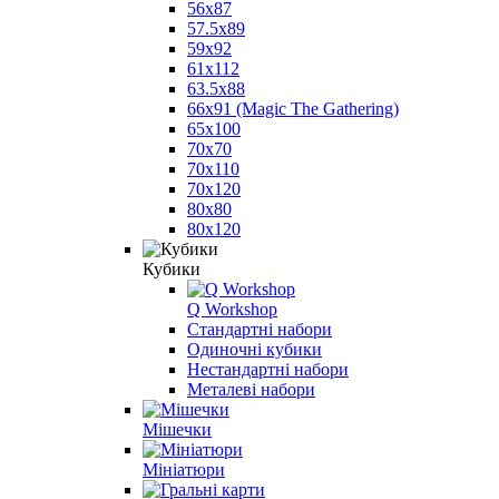
56x87
57.5x89
59x92
61x112
63.5x88
66x91 (Magic The Gathering)
65x100
70x70
70x110
70x120
80x80
80x120
Кубики
Q Workshop
Стандартні набори
Одиночні кубики
Нестандартні набори
Металеві набори
Мішечки
Мініатюри