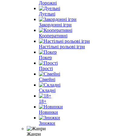
Дорожні
Дуельні
Закордонні iгри
Кооперативні
Настільні рольові ігри
Покер
Прості
Cімейні
Складні
18+
Новинки
Знижки
Жанри