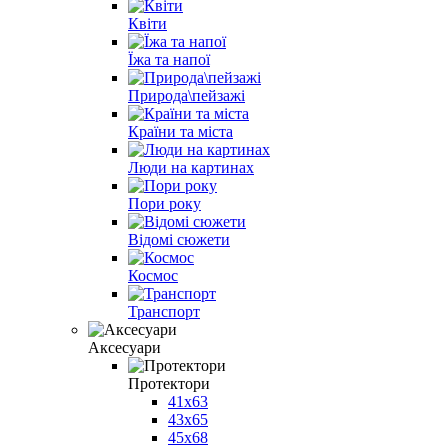
Квіти
Їжа та напої
Природа\пейзажі
Країни та міста
Люди на картинах
Пори року
Відомі сюжети
Космос
Транспорт
Аксесуари
Протектори
41x63
43x65
45x68