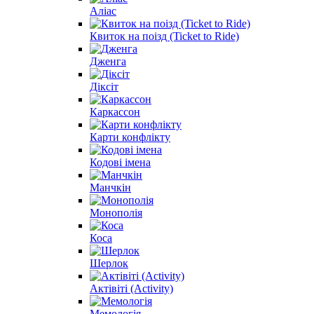
Аліас
Квиток на поізд (Ticket to Ride)
Дженга
Діксіт
Каркассон
Карти конфлікту
Кодові імена
Манчкін
Монополія
Коса
Шерлок
Актівіті (Activity)
Мемологія