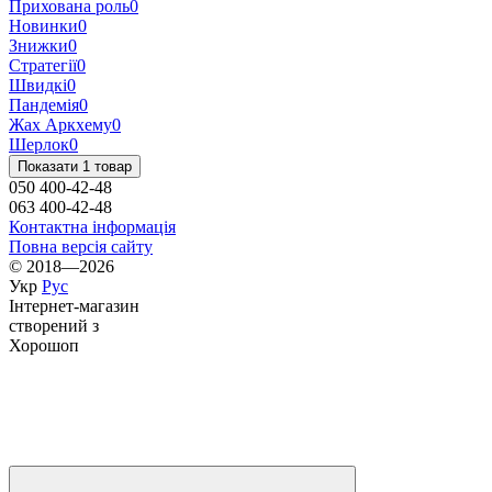
Прихована роль
0
Новинки
0
Знижки
0
Стратегії
0
Швидкі
0
Пандемія
0
Жах Аркхему
0
Шерлок
0
Показати 1 товар
050 400-42-48
063 400-42-48
Контактна інформація
Повна версія сайту
© 2018—2026
Укр
Рус
Інтернет-магазин
створений з
Хорошоп