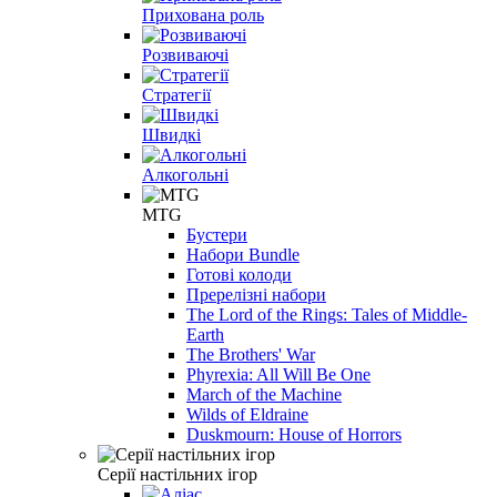
Прихована роль
Розвиваючі
Стратегії
Швидкі
Алкогольні
MTG
Бустери
Набори Bundle
Готові колоди
Пререлізні набори
The Lord of the Rings: Tales of Middle-
Earth
The Brothers' War
Phyrexia: All Will Be One
March of the Machine
Wilds of Eldraine
Duskmourn: House of Horrors
Серії настільних ігор