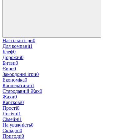
Настільні ігри
0
Для компанії
1
Блеф
0
Дорожні
0
Битви
0
Євро
0
Закордонні iгри
0
Економіка
0
Кооперативні
1
Стародавній Жах
0
Жахи
0
Карткові
0
Прості
0
Логічні
1
Cімейні
1
На уважність
0
Складні
0
Пригоди
0