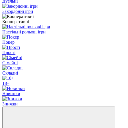
Дуельні
Закордонні iгри
Кооперативні
Настільні рольові ігри
Покер
Прості
Cімейні
Складні
18+
Новинки
Знижки