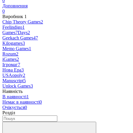
0
Доповнення
0
Виробник
‍
1
Chip Theory Games
2
Feelindigo
1
Games7Days
2
Geekach Games
47
Kilogames
3
Memo Games
1
Rozum
2
iGames
2
Ігромаг
7
Нова Ера
3
USAopoly
2
Manuscript
5
Unlock Games
3
Наявність
В наявності
1
Немає в наявності
0
Очікується
0
Розділ