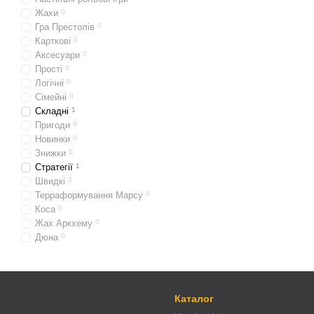
Жахи
0
Гра Престолів
0
Карткові
0
Аксесуари
0
Прості
0
Логічні
0
Cімейні
0
Складні
1
Пригоди
0
Новинки
0
Знижки
0
Стратегії
1
Швидкі
0
Терраформування Марсу
0
Коса
0
Жах Аркхему
0
Дюна
0
Каталог