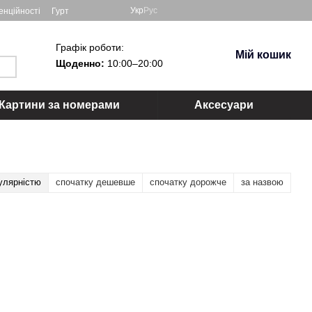
Укр
Рус
енційності
Гурт
Графік роботи:
Мій кошик
Щоденно:
10:00–20:00
Картини за номерами
Аксесуари
улярністю
спочатку дешевше
спочатку дорожче
за назвою