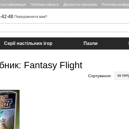
ктна інформація
Публічна оферта
Дисконтна програма
Політика конфід
-42-48
Передзвонити вам?
Серії настільних ігор
Пазли
бник: Fantasy Flight
за поп
Сортування: