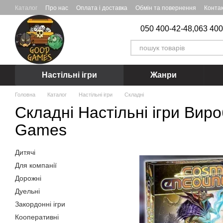
Перейти до основного контенту
Каталог
Про нас
Оплата і доставка
Обмін та повернення
Конта
050 400-42-48,
063 400
Настільні ігри
Жанри
Головна
Каталог
Настільні ігри
Складні
Складні Настільні ігри Виро
Games
Дитячі
Для компанії
Дорожні
Дуельні
Закордонні iгри
Кооперативні