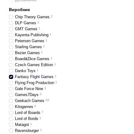
Виробник
Chip Theory Games
2
DLP Games
1
GMT Games
1
Kayenta Publishing
1
Petersen Games
1
Starling Games
1
Bezier Games
1
Board&Dice Games
1
Czech Games Edition
1
Danko Toys
1
Fantasy Flight Games
1
Flying Frog Production
1
Gale Force Nine
3
Games7Days
2
Geekach Games
33
Kilogames
8
Lord of Boards
7
Lord of Bords
1
Matagot
1
Ravensburger
1