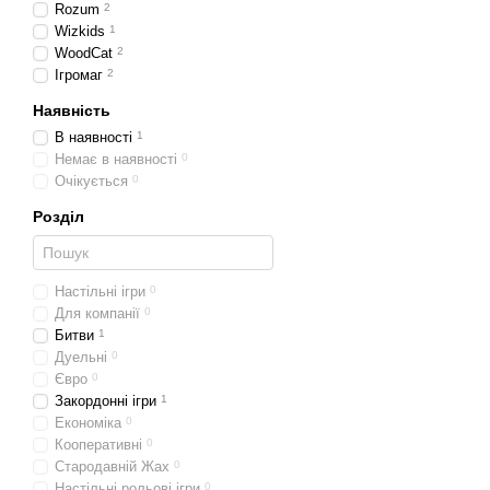
Rozum
2
Wizkids
1
WoodCat
2
Ігромаг
2
Наявність
В наявності
1
Немає в наявності
0
Очікується
0
Розділ
Настільні ігри
0
Для компанії
0
Битви
1
Дуельні
0
Євро
0
Закордонні iгри
1
Економіка
0
Кооперативні
0
Стародавній Жах
0
Настільні рольові ігри
0