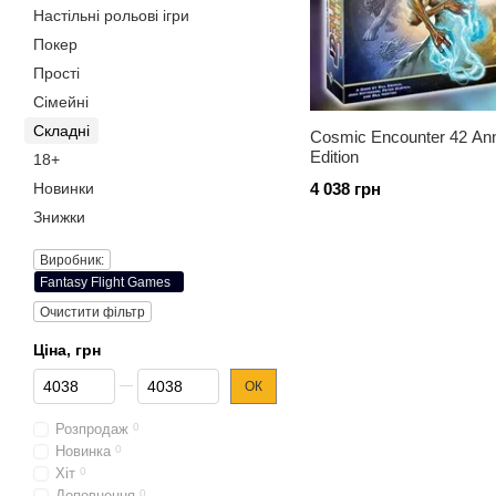
Настільні рольові ігри
Покер
Прості
Cімейні
Складні
Cosmic Encounter 42 Ann
Edition
18+
Новинки
4 038 грн
Знижки
Виробник:
Fantasy Flight Games
Очистити фільтр
Ціна, грн
Від Ціна, грн
До Ціна, грн
ОК
Розпродаж
0
Новинка
0
Хіт
0
Доповнення
0