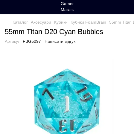
Каталог
Аксесуари
Кубики
Кубики FoamBrain
55mm Titan 
55mm Titan D20 Cyan Bubbles
Артикул:
FBG5097
Написати відгук