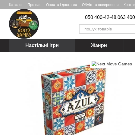
Перейти до основного контенту
Каталог
Про нас
Оплата і доставка
Обмін та повернення
Конта
050 400-42-48,
063 400
Настільні ігри
Жанри