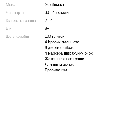
Мова
Українська
Час партії
30 - 45 хвилин
Кількість гравців
2 - 4
Вік
8+
Що в коробці
100 плиток
4 ігрових планшета
9 дисків фабрик
4 маркера підрахунку очок
Жетон першого гравця
Лляний мішечок
Правила гри