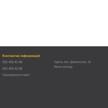
Контактна інформація
050 400-42-48
Одеса, вул. Дворянська, 18
Мапа проїзду
063 400-42-48
Передзвонити вам?