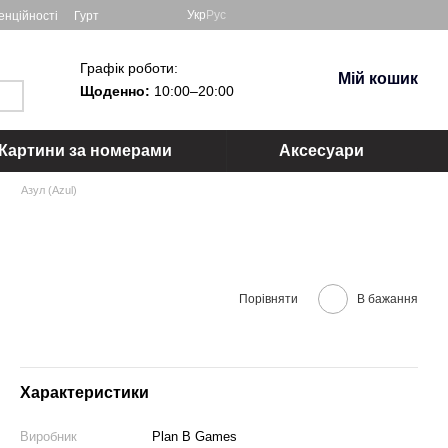
Укр
Рус
енційності
Гурт
Графік роботи:
Мій кошик
Щоденно:
10:00–20:00
Картини за номерами
Аксесуари
Азул (Azul)
Порівняти
В бажання
Характеристики
Виробник
Plan B Games