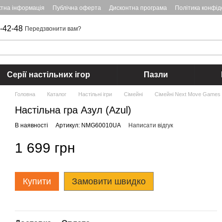
ктна інформація
Публічна оферта
Дисконтна програма
Політика конфід
-42-48
Передзвонити вам?
Серії настільних ігор
Пазли
Головна
Каталог
Настільні ігри
Cімейні
Cімейні Next Move Games
Настільна гра Азул (Azul)
В наявності
Артикул: NMG60010UA
Написати відгук
1 699 грн
Купити
Замовити швидко