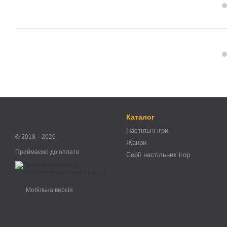
Каталог
Настільні ігри
© 2018—2026
Жанри
Приймаємо до оплати
Серії настільних ігор
Мобільна версія