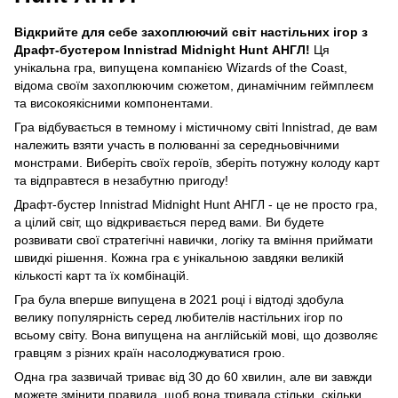
Відкрийте для себе захоплюючий світ настільних ігор з
Драфт-бустером Innistrad Midnight Hunt АНГЛ!
Ця
унікальна гра, випущена компанією Wizards of the Coast,
відома своїм захоплюючим сюжетом, динамічним геймплеєм
та високоякісними компонентами.
Гра відбувається в темному і містичному світі Innistrad, де вам
належить взяти участь в полюванні за середньовічними
монстрами. Виберіть своїх героїв, зберіть потужну колоду карт
та відправтеся в незабутню пригоду!
Драфт-бустер Innistrad Midnight Hunt АНГЛ - це не просто гра,
а цілий світ, що відкривається перед вами. Ви будете
розвивати свої стратегічні навички, логіку та вміння приймати
швидкі рішення. Кожна гра є унікальною завдяки великій
кількості карт та їх комбінацій.
Гра була вперше випущена в 2021 році і відтоді здобула
велику популярність серед любителів настільних ігор по
всьому світу. Вона випущена на англійській мові, що дозволяє
гравцям з різних країн насолоджуватися грою.
Одна гра зазвичай триває від 30 до 60 хвилин, але ви завжди
можете змінити правила, щоб вона тривала стільки, скільки