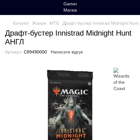
Каталог
Жанри
MTG
Драфт-бустер Innistrad Midnight Hunt
Драфт-бустер Innistrad Midnight Hunt
АНГЛ
Артикул:
C89490000
Написати відгук