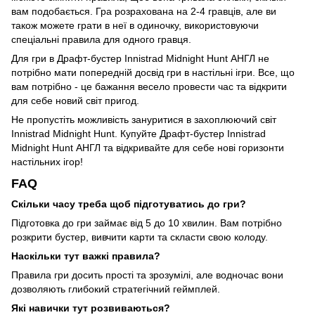
вам подобається. Гра розрахована на 2-4 гравців, але ви
також можете грати в неї в одиночку, використовуючи
спеціальні правила для одного гравця.
Для гри в Драфт-бустер Innistrad Midnight Hunt АНГЛ не
потрібно мати попередній досвід гри в настільні ігри. Все, що
вам потрібно - це бажання весело провести час та відкрити
для себе новий світ пригод.
Не пропустіть можливість зануритися в захоплюючий світ
Innistrad Midnight Hunt. Купуйте Драфт-бустер Innistrad
Midnight Hunt АНГЛ та відкривайте для себе нові горизонти
настільних ігор!
FAQ
Скільки часу треба щоб підготуватись до гри?
Підготовка до гри займає від 5 до 10 хвилин. Вам потрібно
розкрити бустер, вивчити карти та скласти свою колоду.
Наскільки тут важкі правила?
Правила гри досить прості та зрозумілі, але водночас вони
дозволяють глибокий стратегічний геймплей.
Які навички тут розвиваються?