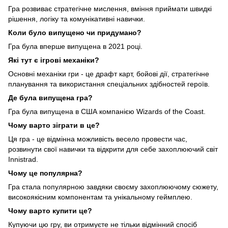
Гра розвиває стратегічне мислення, вміння приймати швидкі
рішення, логіку та комунікативні навички.
Коли було випущено чи придумано?
Гра була вперше випущена в 2021 році.
Які тут є ігрові механіки?
Основні механіки гри - це драфт карт, бойові дії, стратегічне
планування та використання спеціальних здібностей героїв.
Де була випущена гра?
Гра була випущена в США компанією Wizards of the Coast.
Чому варто зіграти в це?
Ця гра - це відмінна можливість весело провести час,
розвинути свої навички та відкрити для себе захоплюючий світ
Innistrad.
Чому це популярна?
Гра стала популярною завдяки своєму захоплюючому сюжету,
високоякісним компонентам та унікальному геймплею.
Чому варто купити це?
Купуючи цю гру, ви отримуєте не тільки відмінний спосіб