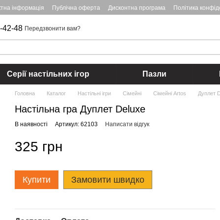
ктна інформація
Публічна оферта
Дисконтна програма
Політика конфід
-42-48
Передзвонити вам?
Серії настільних ігор
Пазли
Головна
Каталог
Настільні ігри
Cімейні
Cімейні Artos
Дуплет D
Настільна гра Дуплет Deluxe
В наявності
Артикул: 62103
Написати відгук
325 грн
Купити
Замовити швидко