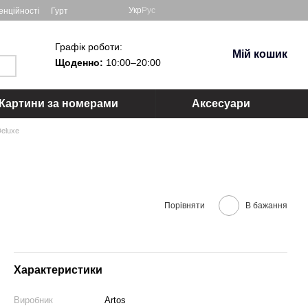
Укр
Рус
енційності
Гурт
Графік роботи:
Мій кошик
Щоденно:
10:00–20:00
Картини за номерами
Аксесуари
eluxe
Порівняти
В бажання
Характеристики
Виробник
Artos