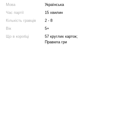
Мова
Українська
Час партії
15 хвилин
Кількість гравців
2 - 8
Вік
5+
Що в коробці
57 круглих карток;
Правила гри