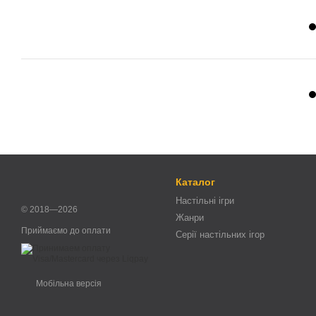
Каталог
Настільні ігри
© 2018—2026
Жанри
Приймаємо до оплати
Серії настільних ігор
Мобільна версія