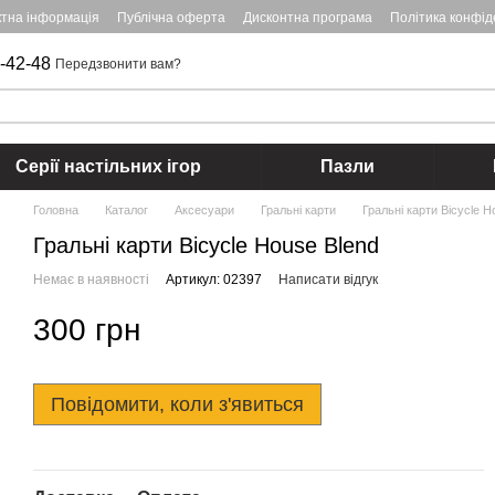
ктна інформація
Публічна оферта
Дисконтна програма
Політика конфід
-42-48
Передзвонити вам?
Серії настільних ігор
Пазли
Головна
Каталог
Аксесуари
Гральні карти
Гральні карти Bicycle H
Гральні карти Bicycle House Blend
Немає в наявності
Артикул: 02397
Написати відгук
300 грн
Повідомити, коли з'явиться