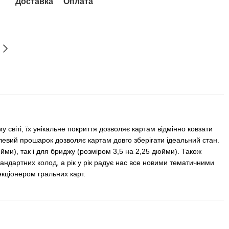
Доставка
Оплата
 світі, їх унікальне покриття дозволяє картам відмінно ковзати
евий прошарок дозволяє картам довго зберігати ідеальний стан.
йми), так і для бриджу (розміром 3,5 на 2,25 дюйми). Також
андартних колод, а рік у рік радує нас все новими тематичними
кціонером гральних карт.