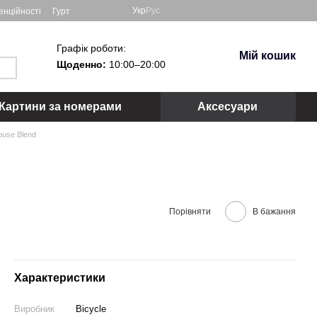
Укр
Рус
енційності
Гурт
Графік роботи:
Мій кошик
Щоденно:
10:00–20:00
Картини за номерами
Аксесуари
ouse Blend
Порівняти
В бажання
Характеристики
Виробник
Bicycle