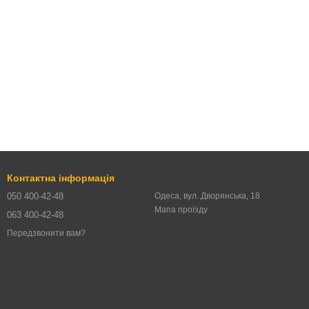
Контактна інформація
050 400-42-48
Одеса, вул. Дворянська, 18
Мапа проїзду
063 400-42-48
Передзвонити вам?