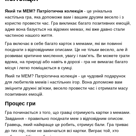
Який ти МЕМ? Патріотична колекція
- це унікальна
настільна гра, яка допоможе вам і вашим друзям весело і з
користю провести час. Гра викликає багато позитивних емоцій,
адже вона базується на відомих мемах, які вже давно стали
частиною нашого життя.
Гра включає в себе багато карток з мемами, які ви повинні
поєднати з відповідними описами. Це не тільки весело, але й
розвиває критичне мислення, увагу і пам'ять. Ви можете грати
вдома, на природі або навіть в дорозі - гра не вимагає багато
місця і легко поміщається в сумці.
Який ти МЕМ? Патріотична колекція - це чудовий подарунок
для любителів мемів і настільних ігор. Вона допоможе вам
зміцнити дружні зв'язки, весело провести час і отримати масу
позитивних емоцій.
Процес гри
Гра починається з того, що гравці отримують картки з мемами.
Завдання - правильно поєднати мем з відповідним описом.
Гравець, який найкраще це робить, отримує бали. Гра триває
до тих пір, поки не закінчаться всі картки. Виграє той, хто