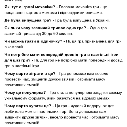
Які тут є ігрові механіки?
- Головна механіка гри - це
поєднання карток з мемами і відповідними описами.
Де була випущена гра?
- Гра була випущена в Україні.
Скільки часу зазвичай триває одна гра?
- Одна гра
зазвичай триває від 30 до 60 хвилин.
Чи можна грати в одиночку?
- Ні, ця гра призначена для гри
в компанії.
Чи потрібно мати попередній досвід гри в настільні ігри
для цієї гри?
- Ні, для гри не потрібно мати попередній досвід
гри в настільні ігри.
Чому варто зіграти в це?
- Гра допоможе вам весело
провести час, зміцнити дружні зв'язки і отримати масу
позитивних емоцій.
Чому це популярна?
- Гра стала популярною завдяки своєму
унікальному формату, який базується на відомих мемах.
Чому варто купити це?
- Ця гра - чудовий подарунок для
любителів мемів і настільних ігор. Вона допоможе вам
зміцнити дружні зв'язки, весело провести час і отримати масу
позитивних емоцій.