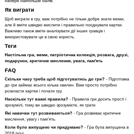
набере найбільше балів.
Як виграти
Щоб виграти в гру, вам потрібно не тільки добре знати меми,
але й вміти швидко мислити і правильно поєднувати картки.
Важливо також вміти аналізувати дії інших гравців і
використовувати це в свою користь.
Теги
Настільна гра, меми, патріотична колекція, розвага, друзі,
подарунок, критичне мислення, увага, пам'ять
FAQ
Скільки часу треба щоб підготуватись до гри?
- Підготовка
до гри займає всього кілька хвилин. Вам просто потрібно
розкласти картки і почати гру.
Наскільки тут важкі правила?
- Правила гри досить прості і
зрозумілі, тому ви швидко зрозумієте, як грати.
Які навички тут розвиваються?
- Гра розвиває критичне
мислення, увагу і пам'ять.
Коли було випущено чи придумано?
- Гра була випущена в
2018 році.