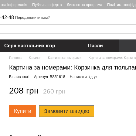
ктна інформація
Публічна оферта
Дисконтна програма
Політика конфід
-42-48
Передзвонити вам?
Серії настільних ігор
Пазли
Головна
Каталог
Картини за номерами
Картина за номерами: Корзинк
Картина за номерами: Корзинка для тюльпа
В наявності
Артикул: BS51618
Написати відгук
208 грн
260 грн
Купити
Замовити швидко