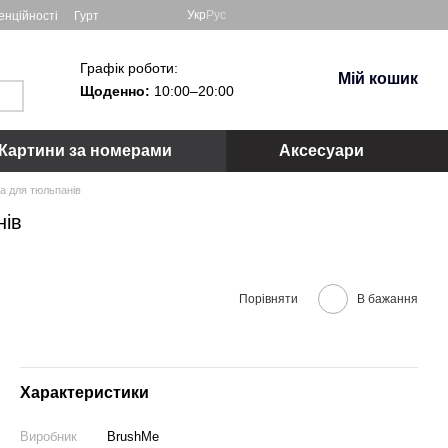
Укр
Рус
енційності
Гурт
Графік роботи:
Мій кошик
Щоденно:
10:00–20:00
Картини за номерами
Аксесуари
а для тюльпанів
нів
Порівняти
В бажання
Характеристики
Виробник
BrushMe