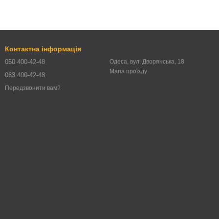
Контактна інформація
050 400-42-48
Одеса, вул. Дворянська, 18
Мапа проїзду
063 400-42-48
Передзвонити вам?