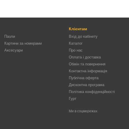
Клієнтам
Пазли
Вхід до кабінету
Картини за номерами
Каталог
Аксесуари
Про нас
Оплата і доставка
Обмін та повернення
Контактна інформація
Публічна оферта
Дисконтна програма
Політика конфіденційності
Гурт
Ми в соцмережах