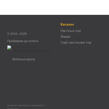
Каталог
Настільні ігри
© 2018—2026
Жанри
Приймаємо до оплати
Серії настільних ігор
Мобільна версія
Інтернет-магазин створений з
Хорошоп