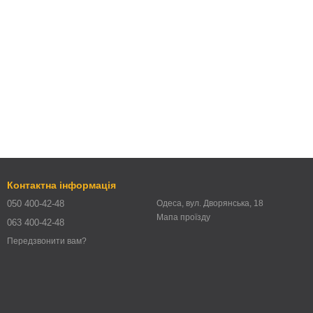
Контактна інформація
050 400-42-48
Одеса, вул. Дворянська, 18
Мапа проїзду
063 400-42-48
Передзвонити вам?