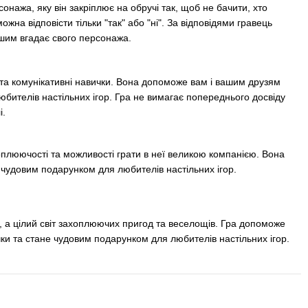
нажа, яку він закріплює на обручі так, щоб не бачити, хто
ожна відповісти тільки "так" або "ні". За відповідями гравець
шим вгадає свого персонажа.
ь та комунікативні навички. Вона допоможе вам і вашим друзям
бителів настільних ігор. Гра не вимагає попереднього досвіду
і.
оплюючості та можливості грати в неї великою компанією. Вона
є чудовим подарунком для любителів настільних ігор.
у, а цілий світ захоплюючих пригод та веселощів. Гра допоможе
чки та стане чудовим подарунком для любителів настільних ігор.