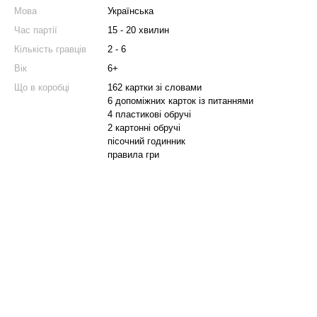
Мова
Українська
Час партії
15 - 20 хвилин
Кількість гравців
2 - 6
Вік
6+
Що в коробці
162 картки зі словами
6 допоміжних карток із питаннями
4 пластикові обручі
2 картонні обручі
пісочний годинник
правила гри