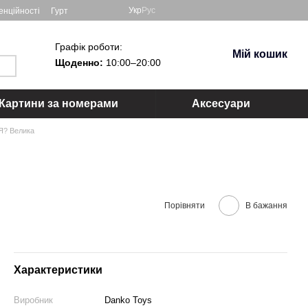
Укр
Рус
енційності
Гурт
Графік роботи:
Мій кошик
Щоденно:
10:00–20:00
Картини за номерами
Аксесуари
Я? Велика
Порівняти
В бажання
Характеристики
Виробник
Danko Toys