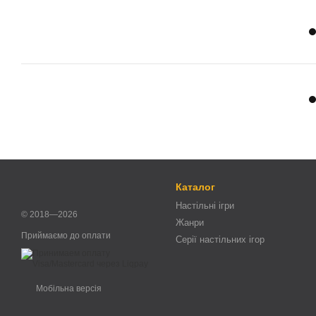
Каталог
Настільні ігри
© 2018—2026
Жанри
Приймаємо до оплати
Серії настільних ігор
Мобільна версія