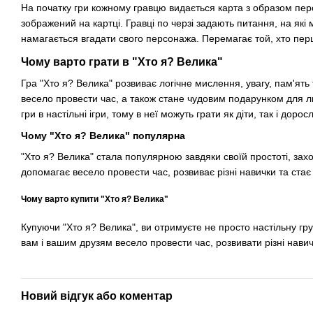
На початку гри кожному гравцю видається карта з образом персо
зображений на картці. Гравці по черзі задають питання, на які м
намагається вгадати свого персонажа. Перемагає той, хто пер
Чому варто грати в "Хто я? Велика"
Гра "Хто я? Велика" розвиває логічне мислення, увагу, пам'ят
весело провести час, а також стане чудовим подарунком для лю
гри в настільні ігри, тому в неї можуть грати як діти, так і доросл
Чому "Хто я? Велика" популярна
"Хто я? Велика" стала популярною завдяки своїй простоті, зах
допомагає весело провести час, розвиває різні навички та ста
Чому варто купити "Хто я? Велика"
Купуючи "Хто я? Велика", ви отримуєте не просто настільну гр
вам і вашим друзям весело провести час, розвивати різні нави
Новий відгук або коментар