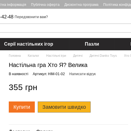
ктна інформація
Публічна оферта
Дисконтна програма
Політика конфід
-42-48
Передзвонити вам?
Серії настільних ігор
Пазли
Головна
Каталог
Настільні ігри
Дитячі
Дитячі Danko Toys
Хто 
Настільна гра Хто Я? Велика
В наявності
Артикул: HIM-01-02
Написати відгук
355 грн
Купити
Замовити швидко