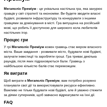
Мегаполіс Преміум
- це унікальна настільна гра, яка занурює
гравців у світ стратегії та економіки. Ви будете зводити власні
будівлі, розвивати інфраструктуру та конкурувати з іншими
гравцями за домінування в місті. Гра випущена на російській
мові, що робить її доступною для широкого кола любителів
настільних ігор.
Процес гри
У грі
Мегаполіс Преміум
кожен гравець стає мером власного
міста. Ваше завдання - розвивати місто, будувати нові будівлі,
залучати інвестиції та заробляти гроші. Гра триває декілька
раундів, після яких підраховуються бали. Гравець з
найбільшою кількістю балів стає переможцем.
Як виграти
Щоб виграти в
Мегаполіс Преміум
, вам потрібно розумно
планувати свої дії та використовувати ресурси ефективно.
Важливо не тільки будувати нові будівлі, але й уважно стежити
за діями суперників, щоб завчасно відреагувати на їхні дії.
FAQ