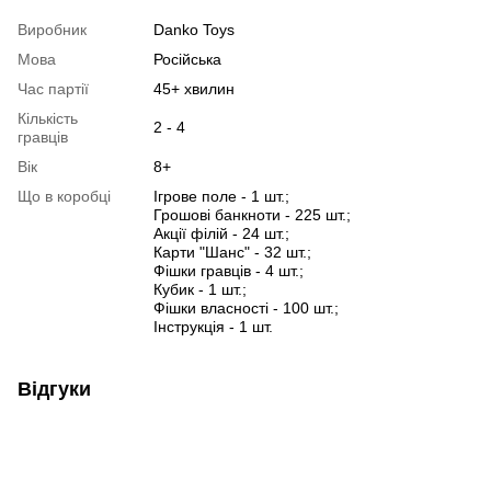
Виробник
Danko Toys
Мова
Російська
Час партії
45+ хвилин
Кількість
2 - 4
гравців
Вік
8+
Що в коробці
Iгрове поле - 1 шт.;
Грошовi банкноти - 225 шт.;
Акцiї фiлiй - 24 шт.;
Карти "Шанс" - 32 шт.;
Фiшки гравцiв - 4 шт.;
Кубик - 1 шт.;
Фiшки власностi - 100 шт.;
Iнструкцiя - 1 шт.
Відгуки