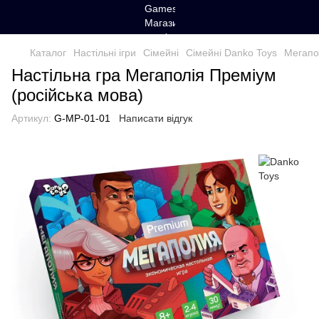
Каталог
Настільні ігри
Cімейні
Cімейні Danko Toys
Мегапо
Настільна гра Мегаполія Преміум
(російська мова)
Артикул:
G-MP-01-01
Написати відгук