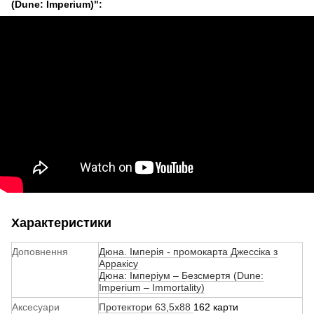
(Dune: Imperium)":
Характеристики
Доповнення
Дюна. Імперія - промокарта Джессіка з
Арракісу
Дюна: Імперіум – Безсмертя (Dune:
Imperium – Immortality)
Аксесуари
Протектори 63,5х88
162 карти