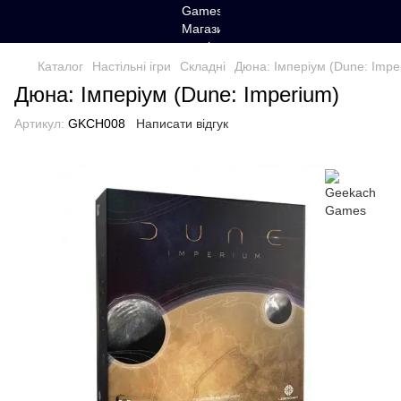
Каталог
Настільні ігри
Складні
Дюна: Імперіум (Dune: Impe
Дюна: Імперіум (Dune: Imperium)
Артикул:
GKCH008
Написати відгук