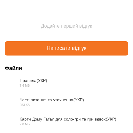
Додайте перший відгук
Написати відгук
Файли
Правила(УКР)
7.4 МБ
PDF
Часті питання та уточнення(УКР)
253 КБ
PDF
Карти Дому Гаґал для соло-гри та гри вдвох(УКР)
2.8 МБ
PDF