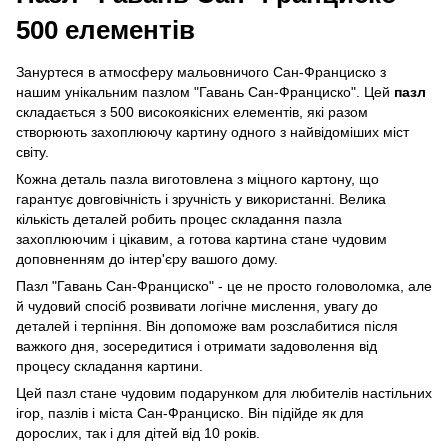
500 елементів
Зануртеся в атмосферу мальовничого Сан-Франциско з
нашим унікальним пазлом "Гавань Сан-Франциско". Цей
пазл
складається з 500 високоякісних елементів, які разом
створюють захоплюючу картину одного з найвідоміших міст
світу.
Кожна деталь пазла виготовлена з міцного картону, що
гарантує довговічність і зручність у використанні. Велика
кількість деталей робить процес складання пазла
захоплюючим і цікавим, а готова картина стане чудовим
доповненням до інтер'єру вашого дому.
Пазл "Гавань Сан-Франциско" - це не просто головоломка, але
й чудовий спосіб розвивати логічне мислення, увагу до
деталей і терпіння. Він допоможе вам розслабитися після
важкого дня, зосередитися і отримати задоволення від
процесу складання картини.
Цей пазл стане чудовим подарунком для любителів настільних
ігор, пазлів і міста Сан-Франциско. Він підійде як для
дорослих, так і для дітей від 10 років.