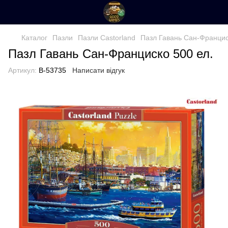
Каталог
Пазли
Пазли Castorland
Пазл Гавань Сан-Францис
Пазл Гавань Сан-Франциско 500 ел.
Артикул:
B-53735
Написати відгук