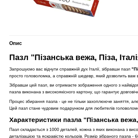
Опис
Пазл "Пізанська вежа, Піза, Італ
Запрошуємо вас відчути справжній дух Італії, зібравши пазл
"Пі
просто головоломка, а справжній шедевр, який дозволить вам ві
Зібравши цей пазл, ви отримаєте зображення одного з найвідомі
пазла виконана з високоякісного картону, що гарантує довговічні
Процес збирання пазла - це не тільки захоплююче заняття, але 
Цей пазл стане чудовим подарунком для любителів головоломок
Характеристики пазла "Пізанська вежа, 
Пазл складається з 1000 деталей, кожна з яких виконана з висо
деталізацією та яскравістю кольорів. Розмір зібраного пазла -