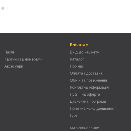
Клієнтам
Пазли
Вхід до кабінету
Картини за номерами
Каталог
Аксесуари
Про нас
Оплата і доставка
Обмін та повернення
Контактна інформація
Публічна оферта
Дисконтна програма
Політика конфіденційності
Гурт
Ми в соцмережах