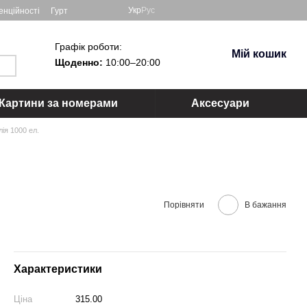
Укр
Рус
енційності
Гурт
Графік роботи:
Мій кошик
Щоденно:
10:00–20:00
Картини за номерами
Аксесуари
лія 1000 ел.
Порівняти
В бажання
Характеристики
Ціна
315.00