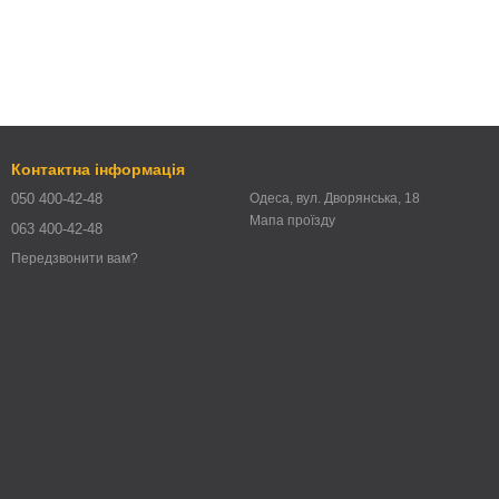
Контактна інформація
050 400-42-48
Одеса, вул. Дворянська, 18
Мапа проїзду
063 400-42-48
Передзвонити вам?