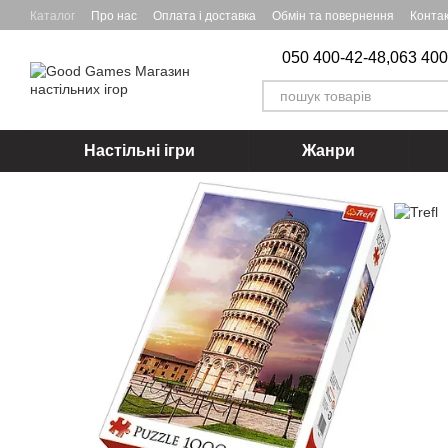
Перейти до основного контенту
Каталог
Про нас
Оплата і доставка
Обмін та повернення
Конта
050 400-42-48,
063 400
Настільні ігри
Жанри