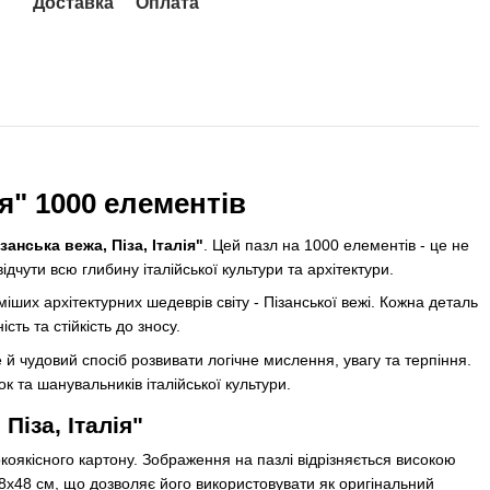
Доставка
Оплата
ія" 1000 елементів
занська вежа, Піза, Італія"
. Цей пазл на 1000 елементів - це не
дчути всю глибину італійської культури та архітектури.
ших архітектурних шедеврів світу - Пізанської вежі. Кожна деталь
сть та стійкість до зносу.
й чудовий спосіб розвивати логічне мислення, увагу та терпіння.
 та шанувальників італійської культури.
Піза, Італія"
коякісного картону. Зображення на пазлі відрізняється високою
 68х48 см, що дозволяє його використовувати як оригінальний