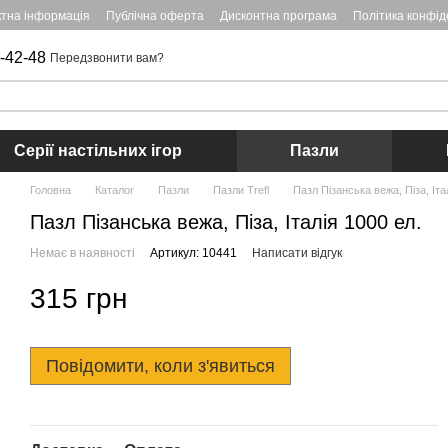
ктна інформація
Публічна оферта
Дисконтна програма
Політика конфід
-42-48
Передзвонити вам?
Серії настільних ігор
Пазли
Головна
Каталог
Пазли
Пазли Trefl
Пазл Пізанська вежа, Піза, Іта
Пазл Пізанська вежа, Піза, Італія 1000 ел.
Немає в наявності
Артикул: 10441
Написати відгук
315 грн
Повідомити, коли з'явиться