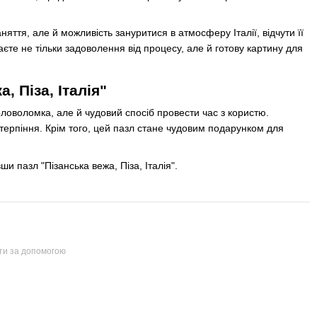
аняття, але й можливість зануритися в атмосферу Італії, відчути її
єте не тільки задоволення від процесу, але й готову картину для
, Піза, Італія"
головоломка, але й чудовий спосіб провести час з користю.
 терпіння. Крім того, цей пазл стане чудовим подарунком для
и пазл "Пізанська вежа, Піза, Італія".
йти за допомогою