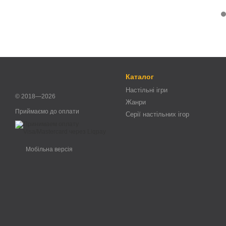
Каталог
Настільні ігри
© 2018—2026
Жанри
Приймаємо до оплати
Серії настільних ігор
Мобільна версія