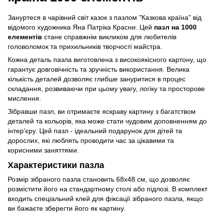
Зануртеся в чарівний світ казок з пазлом "Казкова країна" від
відомого художника Яна Патріка Красни. Цей
пазл на 1000
елементів
стане справжнім викликом для любителів
головоломок та прихильників творчості майстра.
Кожна деталь пазла виготовлена з високоякісного картону, що
гарантує довговічність та зручність використання. Велика
кількість деталей дозволяє глибше зануритися в процес
складання, розвиваючи при цьому увагу, логіку та просторове
мислення.
Зібравши пазл, ви отримаєте яскраву картину з багатством
деталей та кольорів, яка може стати чудовим доповненням до
інтер'єру. Цей пазл - ідеальний подарунок для дітей та
дорослих, які люблять проводити час за цікавими та
корисними заняттями.
Характеристики пазла
Розмір зібраного пазла становить 68х48 см, що дозволяє
розмістити його на стандартному столі або підлозі. В комплект
входить спеціальний клей для фіксації зібраного пазла, якщо
ви бажаєте зберегти його як картину.