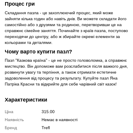
Процес гри
Складання пазла - це захоплюючий процес, який може
зайняти кілька годин або навіть днів. Ви можете складати його
самостійно або з друзями та родиною, перетворивши це на
справжнє сімейне заняття. Починайте з країв пазла, поступово
переходячи до центру, або ж збирайте окремі елементи за
кольорами та деталями.
Чому варто купити пазл?
Пазл "Казкова країна" - це не просто головоломка, а справжнє
мистецтво. Він допоможе вам розслабитися після важкого дня,
розвинути увагу та терпіння, а також отримати естетичне
задоволення від процесу та результату. Купуйте пазл Яна
Патріка Красни та відкрийте для себе чарівний світ казок!
Характеристики
Ціна
315.00
Наявність
Немає в наявності
Бренд
Trefl