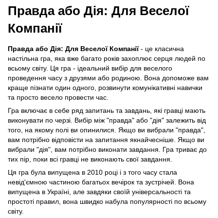
Правда або Дія: Для Веселої
Компанії
Правда або Дія: Для Веселої Компанії
- це класична
настільна гра, яка вже багато років захоплює серця людей по
всьому світу. Ця гра - ідеальний вибір для веселого
проведення часу з друзями або родиною. Вона допоможе вам
краще пізнати один одного, розвинути комунікативні навички
та просто весело провести час.
Гра включає в себе ряд запитань та завдань, які гравці мають
виконувати по черзі. Вибір між "правда" або "дія" залежить від
того, на якому полі ви опинилися. Якщо ви вибрали "правда",
вам потрібно відповісти на запитання якнайчесніше. Якщо ви
вибрали "дія", вам потрібно виконати завдання. Гра триває до
тих пір, поки всі гравці не виконають свої завдання.
Ця гра була випущена в 2010 році і з того часу стала
невід'ємною частиною багатьох вечірок та зустрічей. Вона
випущена в Україні, але завдяки своїй універсальності та
простоті правил, вона швидко набула популярності по всьому
світу.