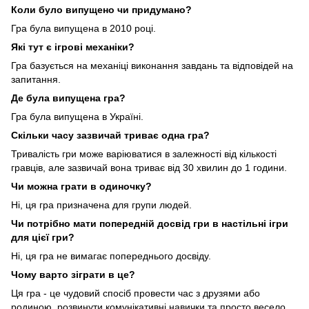
Коли було випущено чи придумано?
Гра була випущена в 2010 році.
Які тут є ігрові механіки?
Гра базується на механіці виконання завдань та відповідей на
запитання.
Де була випущена гра?
Гра була випущена в Україні.
Скільки часу зазвичай триває одна гра?
Тривалість гри може варіюватися в залежності від кількості
гравців, але зазвичай вона триває від 30 хвилин до 1 години.
Чи можна грати в одиночку?
Ні, ця гра призначена для групи людей.
Чи потрібно мати попередній досвід гри в настільні ігри
для цієї гри?
Ні, ця гра не вимагає попереднього досвіду.
Чому варто зіграти в це?
Ця гра - це чудовий спосіб провести час з друзями або
родиною, розвинути комунікативні навички та просто весело