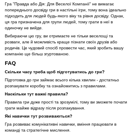
Гра "Правда або Дія: Для Веселої Компанії" не вимагає
попереднього досвіду гри в настільні ігри, тому вона ідеально
підходить для людей будь-якого віку та рівня досвіду. Однак,
ця гра призначена для групи людей, тому грати в неї в
одиночку не вийде.
Вибираючи цю гру, ви отримаєте не тільки веселощі та
розваги, але й можливість краще пізнати своїх друзів або
родичів. Це чудовий спосіб провести час, який зробить вашу
компанію ще більш згуртованою.
FAQ
Скільки часу треба щоб підготуватись до гри?
Підготовка до гри займає всього кілька хвилин - достатньо
розпакувати коробку та ознайомитись з правилами.
Наскільки тут важкі правила?
Правила гри дуже прості та зрозумілі, тому ви зможете почати
грати майже відразу після розпакування.
Які навички тут розвиваються?
Гра розвиває комунікативні навички, вміння працювати в
команді та стратегічне мислення.