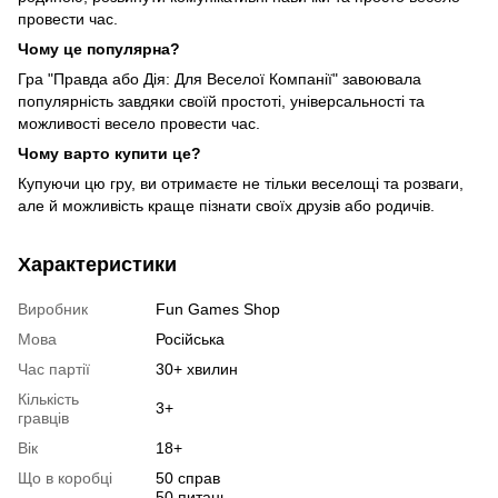
провести час.
Чому це популярна?
Гра "Правда або Дія: Для Веселої Компанії" завоювала
популярність завдяки своїй простоті, універсальності та
можливості весело провести час.
Чому варто купити це?
Купуючи цю гру, ви отримаєте не тільки веселощі та розваги,
але й можливість краще пізнати своїх друзів або родичів.
Характеристики
Виробник
Fun Games Shop
Мова
Російська
Час партії
30+ хвилин
Кількість
3+
гравців
Вік
18+
Що в коробці
50 справ
50 питань