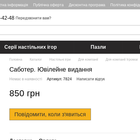
ктна інформація
Публічна оферта
Дисконтна програма
Політика конфід
-42-48
Передзвонити вам?
Серії настільних ігор
Пазли
Головна
Каталог
Настільні ігри
Для компанії
Для компанії Ігромаг
Саботер. Ювілейне видання
Немає в наявності
Артикул: 7824
Написати відгук
850 грн
Повідомити, коли з'явиться