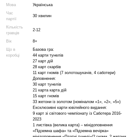
Мова
Українська
Час
30 хвилин
партії
Кількість
2-12
гравців
Вік
8+
Що в
Базова гра:
коробці
44 карти тунелів
27 карт дій
28 карт скарбів
11 карт гномів (7 золотошукачів, 4 саботери)
Доповнення:
30 карт тунелів
21 карта карта дій
15 карт гномів
33 жетони із золотом (номіналом «1», «2», «5»)
Ексклюзивні карти ювілейного видання:
9 карт зі світового чемпіонату із Саботера 2016-
2023
1 листівка (велика карта) – мінідоповнення
«Підземна шафа» та «Підземна вечірка»
мінідоповнення «Платні тунелі»(2 гноми, 2 жетони