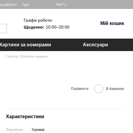
Укр
Рус
енційності
Гурт
Графік роботи:
Мій кошик
Щоденно:
10:00–20:00
Картини за номерами
Аксесуари
Саботер. Ювілейне видання
Порівняти
В бажання
Характеристики
Виробник
Ігромаг