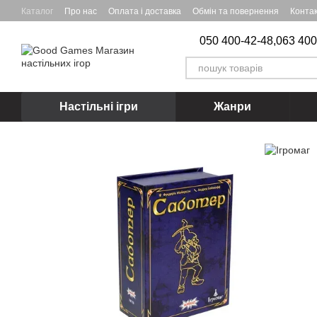
Перейти до основного контенту
Каталог
Про нас
Оплата і доставка
Обмін та повернення
Конта
050 400-42-48,
063 400
Настільні ігри
Жанри