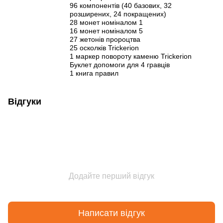
96 компонентів (40 базових, 32
розширених, 24 покращених)
28 монет номіналом 1
16 монет номіналом 5
27 жетонів пророцтва
25 осколків Trickerion
1 маркер повороту каменю Trickerion
Буклет допомоги для 4 гравців
1 книга правил
Відгуки
Додайте перший відгук
Написати відгук