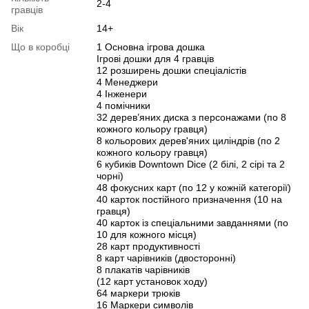
2-4
гравців
Вік
14+
Що в коробці
1 Основна ігрова дошка
Ігрові дошки для 4 гравців
12 розширень дошки спеціалістів
4 Менеджери
4 Інженери
4 помічники
32 дерев’яних диска з персонажами (по 8
кожного кольору гравця)
8 кольорових дерев'яних циліндрів (по 2
кожного кольору гравця)
6 кубиків Downtown Dice (2 білі, 2 сірі та 2
чорні)
48 фокусних карт (по 12 у кожній категорії)
40 карток постійного призначення (10 на
гравця)
40 карток із спеціальними завданнями (по
10 для кожного місця)
28 карт продуктивності
8 карт чарівників (двосторонні)
8 плакатів чарівників
(12 карт установок ходу)
64 маркери трюків
16 Маркери символів