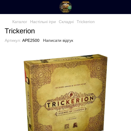
Каталог
Настільні ігри
Складні
Trickerion
Trickerion
Артикул:
APE2500
Написати відгук