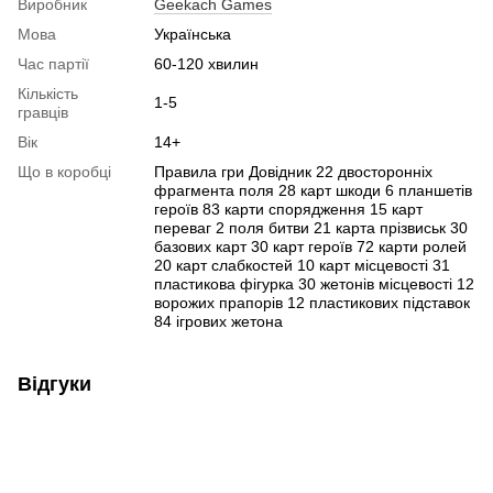
Виробник
Geekach Games
Мова
Українська
Час партії
60-120 хвилин
Кількість
1-5
гравців
Вік
14+
Що в коробці
Правила гри Довідник 22 двосторонніх
фрагмента поля 28 карт шкоди 6 планшетів
героїв 83 карти спорядження 15 карт
переваг 2 поля битви 21 карта прізвиськ 30
базових карт 30 карт героїв 72 карти ролей
20 карт слабкостей 10 карт місцевості 31
пластикова фігурка 30 жетонів місцевості 12
ворожих прапорів 12 пластикових підставок
84 ігрових жетона
Відгуки