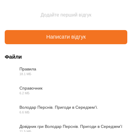
Додайте перший відгук
Написати відгук
Файли
Правила
18.1 МБ
PDF
Справочник
6.2 МБ
PDF
Володар Перснів. Пригоди в Середзем'ї.
6.6 МБ
PDF
Довідник гри Володар Перснів. Пригоди в Середзем'ї
21.5 МБ