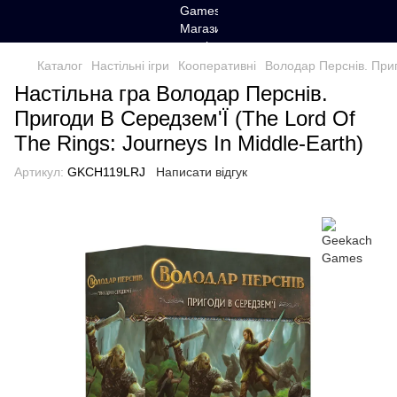
Каталог
Настільні ігри
Кооперативні
Володар Перснів. Приг
Настільна гра Володар Перснів.
Пригоди В Середзем'Ї (The Lord Of
The Rings: Journeys In Middle-Earth)
Артикул:
GKCH119LRJ
Написати відгук