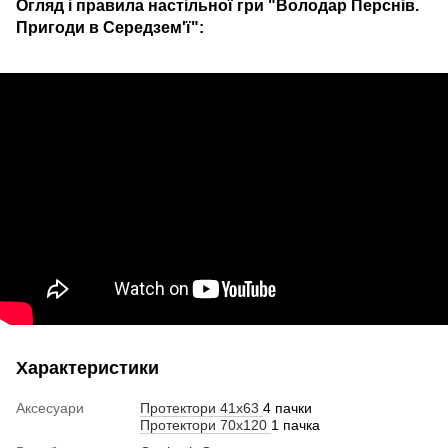
Огляд і правила настільної гри "Володар Перснів.
Пригоди в Середзем'ї":
Характеристики
Аксесуари
Протектори 41х63
4 пачки
Протектори 70х120
1 пачка