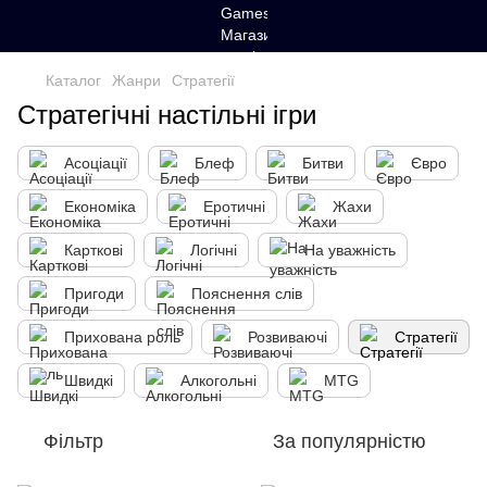
Каталог
Жанри
Стратегії
Стратегічні настільні ігри
Асоціації
Блеф
Битви
Євро
Економіка
Еротичні
Жахи
Карткові
Логічні
На уважність
Пригоди
Пояснення слів
Прихована роль
Розвиваючі
Стратегії
Швидкі
Алкогольні
MTG
Фільтр
За популярністю