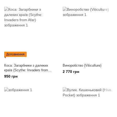
Доповнення
Коса: Загарбники з далеких
Виноробство (Viticulture)
країв (Scythe: Invaders from
2 770 грн
Afar)
950 грн