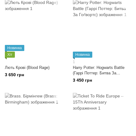
Новинка
Хіт
Новинка
1
Лють Крові (Blood Rage)
Harry Potter: Hogwarts Battle
(Гаррі Поттер: Битва За
3 650 грн
Гоґвортс)
3 450 грн