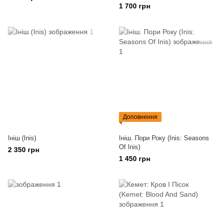
Mars. Ares Expedition)
1 700 грн
Доповнення
Ініш (Inis)
Ініш. Пори Року (Inis: Seasons
Of Inis)
2 350 грн
1 450 грн