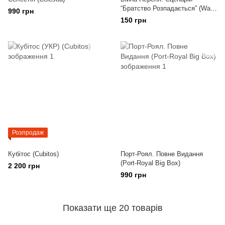
“Братство Розпадається” (War
990 грн
Of The Ring)
150 грн
Розпродаж
Кубітос (Cubitos)
Порт-Роял. Повне Видання
(Port-Royal Big Box)
2 200 грн
990 грн
Показати ще 20 товарів