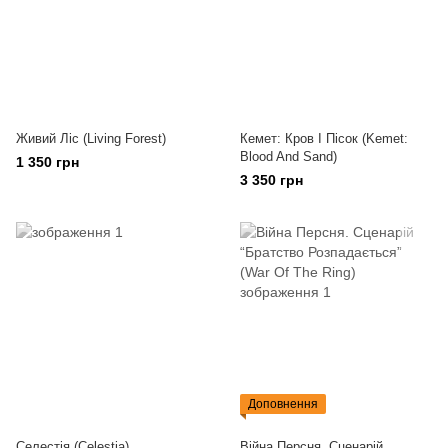
Живий Ліс (Living Forest)
Кемет: Кров І Пісок (Kemet:
Blood And Sand)
1 350 грн
3 350 грн
Доповнення
Селестія (Celestia)
Війна Персня. Сценарій