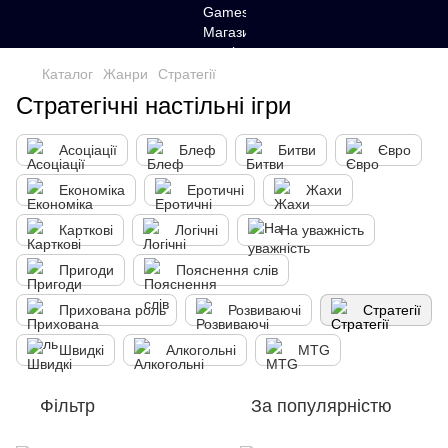
Каталог
Жанри
Стратегії
Стратегічні настільні ігри
Асоціації
Блеф
Битви
Євро
Економіка
Еротичні
Жахи
Карткові
Логічні
На уважність
Пригоди
Пояснення слів
Прихована роль
Розвиваючі
Стратегії
Швидкі
Алкогольні
MTG
Фільтр
За популярністю