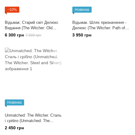
−10%
Новинка
Відьмак: Старий світ Делюкс
Відьмак. Шлях призначення -
Видання (The Witcher: Old
Делюкс (The Witcher: Path of
World)
Destiny - Deluxe)
6 300 грн
3 950 грн
7 000 грн
Новинка
Unmatched: The Witcher. Сталь
і срібло (Unmatched: The
Witcher. Steel and Silver)
2 450 грн