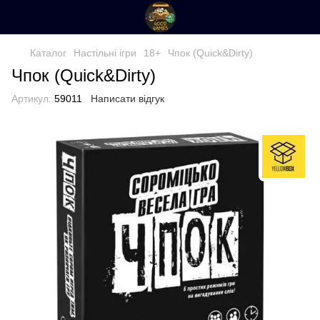
Каталог
Настільні ігри
18+
Чпок (Quick&Dirty)
Чпок (Quick&Dirty)
Артикул:
59011
Написати відгук