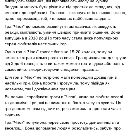
виконують завдання, які відповідають числу на кубику.
Завдання можуть бути різними: від простих до складних, від
смішних до серйозних. Головне - виконувати їх швидко і якісно,
адже переможець той, хто виконає найбільше завдань.
Гра "Чпок" допоможе розвинути такі навички, як швидкість
реакції, кмітливість, уміння швидко приймати рішення. Вона
випущена в 2018 році і з того часу стала дуже популярною
серед любителів настільних ігор.
Одна гра в "Чпок" триває близько 15-20 хвилин, тому ви
зможете зіграти кілька разів за вечір. Гра призначена для групи
від 3 до 6 гравців, але ви також можете грати вдвох або навіть
самостійно, використовуючи спеціальні правила.
Для гри в "Чпок" не потрібно мати попередній досвід гри в
настільні ігри. Вона проста і зрозуміла, тому підійде як
новачкам, так і досвідченим гравцям.
Ви повинні спробувати грати в "Чпок", якщо ви любите веселі
та динамічні ігри, які не вимагають багато часу та зусиль. Ця
гра допоможе вам відпочити, розважитись та провести час з
користю.
Гра "Чпок" популярна через свою простоту, динамічність та
веселощі. Вона допомагає людям розслабитись, забути про